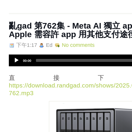
亂‌‌‌gad‌‌‌ ‌‌‌‌‌第762集 - Meta AI 獨立 
Apple 需容許 app 用其他支付途
下午1:17
Ed
No comments
A
00:00
u
d
i
直接下
o
https://download.randgad.com/shows/202
P
762.mp3
l
a
y
e
r