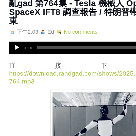
亂‌‌‌gad‌‌‌ ‌‌‌‌‌第764集 - Tesla 機械人
SpaceX IFT8 調查報告 / 特朗普帶
東
下午2:03
Ed
No comments
A
00:00
u
d
i
直接下
o
https://download.randgad.com/shows/202
P
764.mp3
l
a
y
e
r