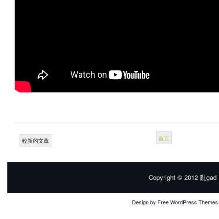
首頁
較新的文章
Copyright © 2012
亂gad |
Design by
Free WordPress Themes