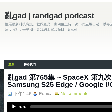
亂gad | randgad podcast
搜羅最新科技資訊、數碼產品，由四位主持，從不同立場出發，以專
角度分析，每星期一集既網上電台節目 - 亂gad！
主頁
聯絡我們
亂‌‌‌gad‌‌‌ ‌‌‌‌‌第‌‌‌765集 ~ SpaceX 第
Samsung S25 Edge / Google I/
下午1:46
Eunica
No comments
A
00:00
u