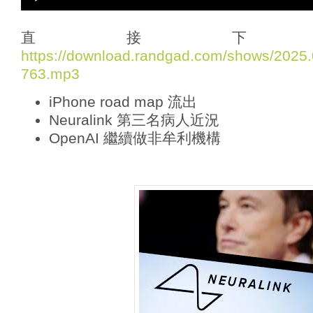
u
d
i
直接下
o
https://download.randgad.com/shows/202
P
763.mp3
l
a
iPhone road map 流出
y
e
Neuralink 第三名病人近況
r
OpenAI 繼續做非牟利機構