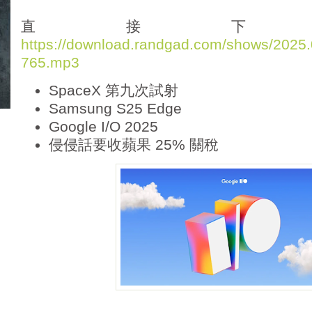
d
i
直接下
o
https://download.randgad.com/shows/202
P
765.mp3
l
a
SpaceX 第九次試射
y
e
Samsung S25 Edge
r
Google I/O 2025
侵侵話要收蘋果 25% 關稅