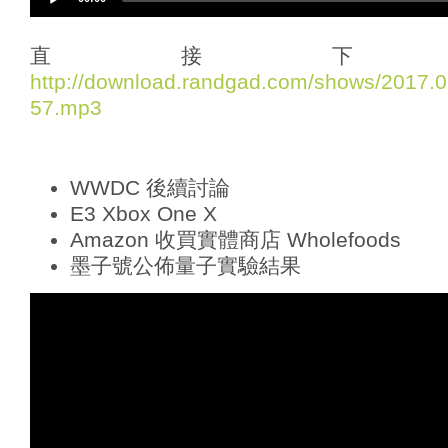
u
d
i
直接下
o
http://download.randgad.com/shows/2017
P
57.mp3
l
a
y
e
WWDC 後續討論
r
E3 Xbox One X
Amazon 收買實體商店 Wholefoods
墨子號公佈量子實驗結果