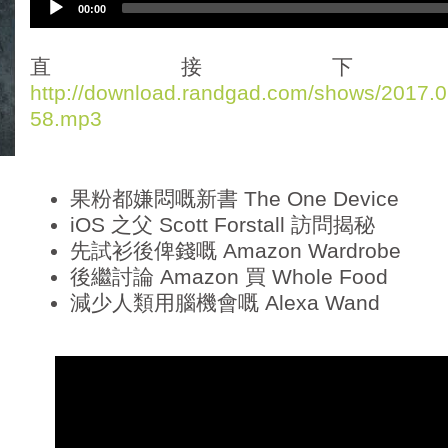
00:00
u
d
i
直接下
o
http://download.randgad.com/shows/2017
P
58.mp3
l
a
y
e
果粉都嫌悶嘅新書 The One Device
r
iOS 之父 Scott Forstall 訪問揭秘
先試衫後俾錢嘅 Amazon Wardrobe
後繼討論 Amazon 買 Whole Food
減少人類用腦機會嘅 Alexa Wand