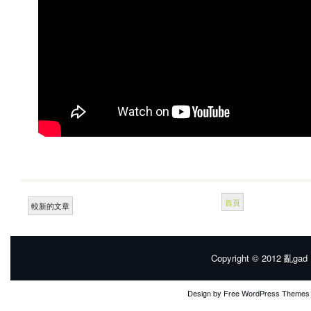
首頁
較新的文章
Copyright © 2012
亂gad |
Design by
Free WordPress Themes