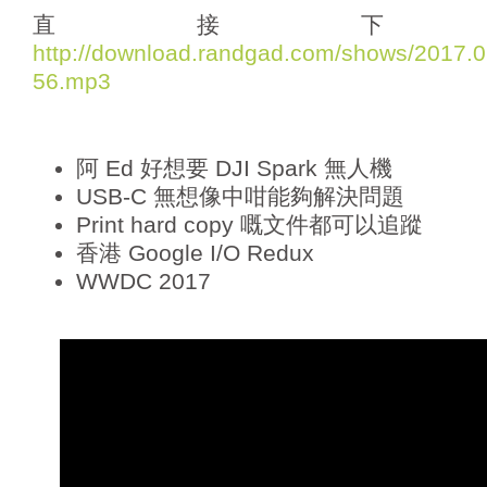
i
直接下
o
http://download.randgad.com/shows/2017
P
56.mp3
l
a
y
e
阿 Ed 好想要 DJI Spark 無人機
r
USB-C 無想像中咁能夠解決問題
Print hard copy 嘅文件都可以追蹤
香港 Google I/O Redux
WWDC 2017