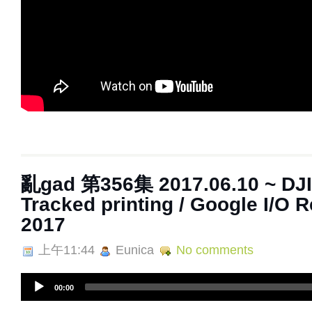
亂gad 第356集 2017.06.10 ~ DJI 
Tracked printing / Google I/O
2017
上午11:44
Eunica
No comments
A
00:00
u
d