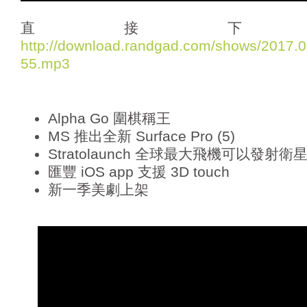
d
i
直接下
o
http://download.randgad.com/shows/2017
P
55.mp3
l
a
y
e
Alpha Go 圍棋稱王
r
MS 推出全新 Surface Pro (5)
Stratolaunch 全球最大飛機可以發射衛
匯豐 iOS app 支援 3D touch
新一季美劇上架