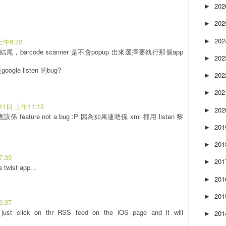
20
►
20
►
20
上午6:22
►
l 結尾，barcode scanner 是不會popup 出來選擇要執行那個app
20
►
oogle listen 的bug?
20
►
20
►
11日 上午11:15
20
►
應該係 feature not a bug :P 因為如果連唔係 xml 都用 listen 黎
20
►
20
►
:39
20
►
 twist app...
20
►
20
►
:37
just click on thr RSS feed on the iOS page and it will
20
►