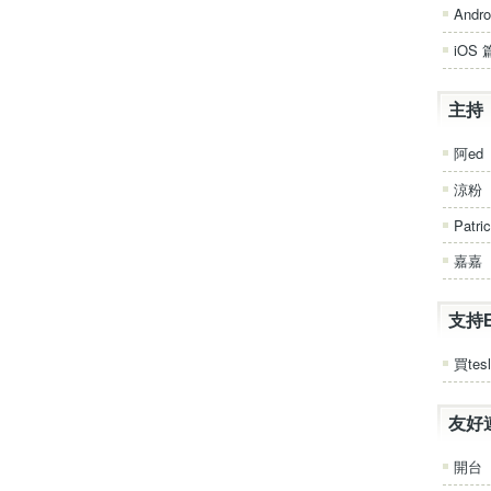
Andro
iOS 
主持
阿ed
涼粉
Patri
嘉嘉
支持
買tesl
友好
開台