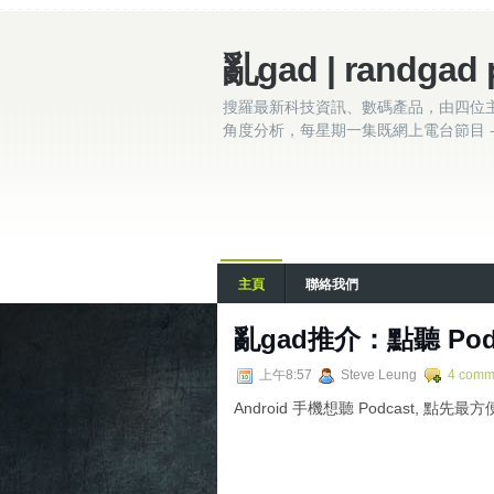
亂gad | randgad 
搜羅最新科技資訊、數碼產品，由四位
角度分析，每星期一集既網上電台節目 - 
主頁
聯絡我們
亂gad推介：點聽 Podca
上午8:57
Steve Leung
4 comm
Android 手機想聽 Podcast, 點先