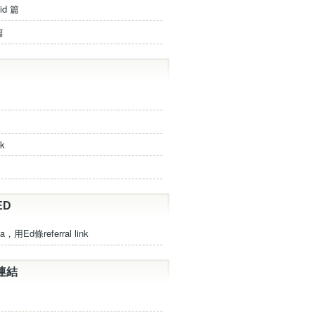
id 篇
篇
ck
ED
a，用Ed條referral link
連結