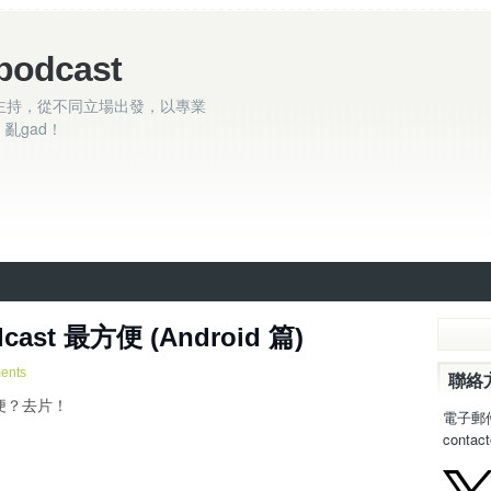
podcast
主持，從不同立場出發，以專業
亂gad！
st 最方便 (Android 篇)
ents
聯絡
最方便？去片！
電子郵
contac