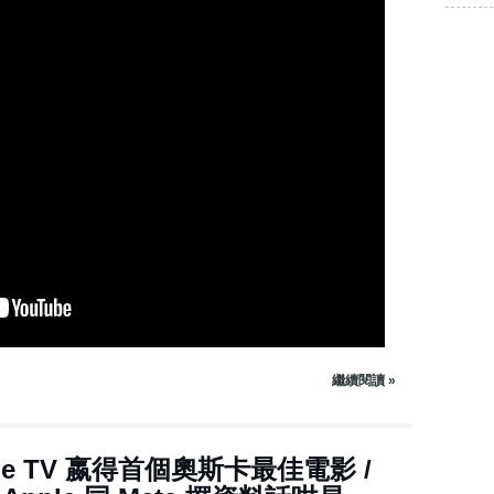
c
r
e
a
s
e
o
r
d
e
c
r
e
a
s
e
v
繼續閱讀 »
o
l
u
m
605集 - Apple TV 嬴得首個奧斯卡最佳電影 /
e