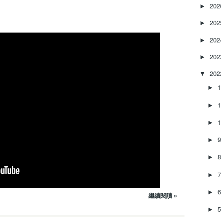
e
20
►
a
20
s
►
e
20
►
o
r
20
►
d
e
20
▼
c
►
r
e
►
a
s
►
e
►
v
o
►
l
u
►
m
e
►
繼續閱讀 »
.
►