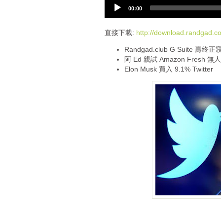
A
00:00
u
d
i
直接下載:
http://download.randgad
o
Randgad.club G Suite 壽終正
P
阿 Ed 親試 Amazon Fresh 無
l
Elon Musk 買入 9.1% Twitter
a
y
e
r