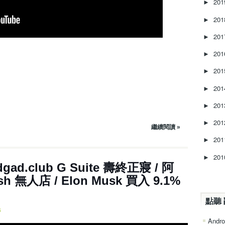
20
►
y
s
20
►
t
20
►
o
i
20
►
n
c
20
►
r
20
e
►
a
20
►
s
e
20
►
繼續閱讀 »
o
r
20
►
d
20
►
e
6集 ~Randgad.club G Suite 壽終正寢 / 阿
c
sh 無人店 / Elon Musk 買入 9.1%
r
e
a
點聽 
s
s
e
Andro