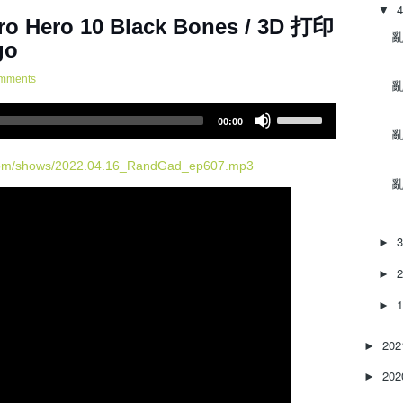
▼
集 - GoPro Hero 10 Black Bones / 3D 打印
亂‌
go
mments
亂‌
U
00:00
s
亂‌
e
U
.com/shows/2022.04.16_RandGad_ep607.mp3
亂‌
p
/
D
o
►
w
n
►
A
►
r
r
20
o
►
w
20
►
k
e