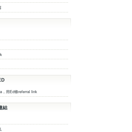
篇
ck
ED
a，用Ed條referral link
連結
氣