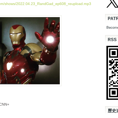
U
.com/shows/2022.04.23_RandGad_ep608_reupload.mp3
p
/
PAT
D
o
Become
w
n
RSS
A
r
r
o
w
k
e
y
s
t
o
i
n
 CNN+
c
歷史
r