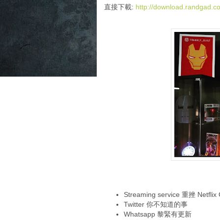
i
直接下載:
http://download.randgad
o
P
l
a
y
e
r
Streaming service 重挫 Netflix
Twitter 你不知道的事
Whatsapp 黎緊有更新