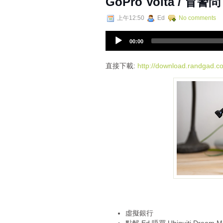
GoPro Volta / 冒
上午12:50
Ed
No comments
A
00:00
u
d
i
直接下載:
http://download.randgad
o
P
l
a
y
e
r
虛擬銀行