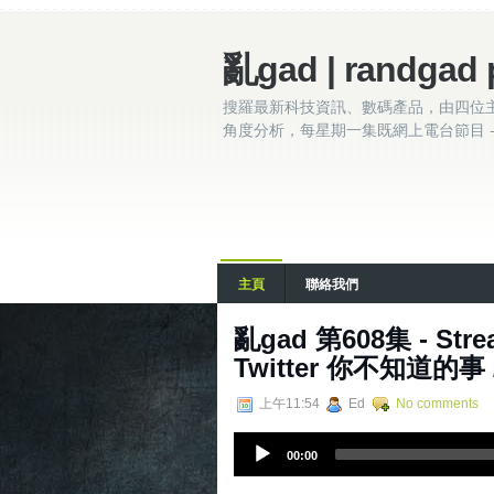
亂gad | randgad 
搜羅最新科技資訊、數碼產品，由四位
角度分析，每星期一集既網上電台節目 - 
主頁
聯絡我們
亂‌‌‌gad‌‌‌ ‌‌‌‌‌第‌‌‌608集
Twitter 你不知道的事
上午11:54
Ed
No comments
A
00:00
u
d