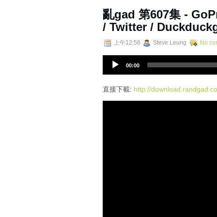
亂‌‌‌gad‌‌‌ ‌‌‌‌‌第‌‌‌607
/ Twitter / Duckduck
上午12:56
Steve Leung
No co
A
00:00
u
d
i
直接下載:
http://download.randgad
o
P
l
a
y
e
r