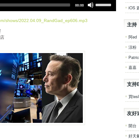
U
v
00:00
iOS 
s
o
e
l
U
.com/shows/2022.04.09_RandGad_ep606.mp3
u
主持
p
m
寢
/
e
阿ed
人店
D
.
o
涼粉
w
Patri
n
A
嘉嘉
r
r
o
支持
w
k
買tesl
e
y
友好
s
t
開台
o
i
好天
n