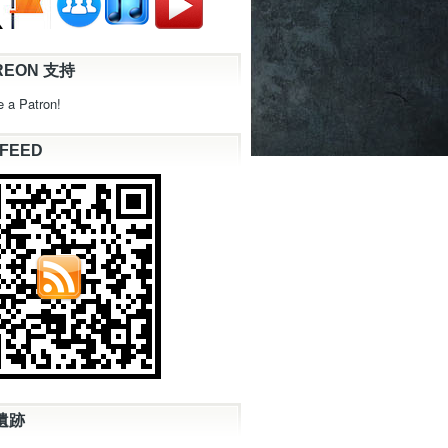
REON 支持
 a Patron!
 FEED
遺跡