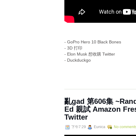
- GoPro Hero 10 Black Bones
- 3D 打印
- Elon Musk 想收購 Twitter
- Duckduckgo
亂‌‌‌gad‌‌‌ ‌‌‌‌‌第‌‌‌60
Ed 親試 Amazon Fre
Twitter
下午7:29
Eunica
No comment