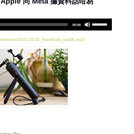
警問 Apple 同 Meta 攞資料話咁易
.
U
00:00
s
e
U
.com/shows/2022.04.02_RandGad_ep605.mp3
p
/
D
o
w
n
A
r
r
o
w
k
e
y
s