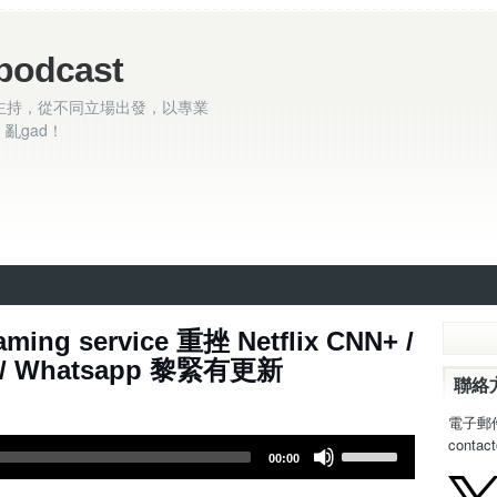
podcast
主持，從不同立場出發，以專業
亂gad！
 - Streaming service 重挫 Netflix CNN+ /
 / Whatsapp 黎緊有更新
聯絡
電子郵
contac
U
00:00
s
e