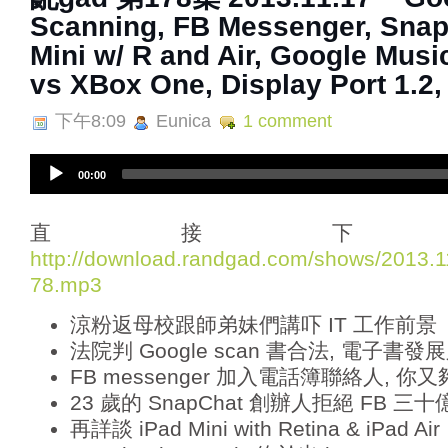
Scanning, FB Messenger, Snap
Mini w/ R and Air, Google Musi
vs XBox One, Display Port 1.2
下午8:09
Eunica
1 comment
A
00:00
u
d
i
直接下
o
http://download.randgad.com/shows/2013
P
78.mp3
l
a
涼粉返母校跟師弟妹們講吓 IT 工作前景
y
e
法院判 Google scan 書合法, 電子書
r
FB messenger 加入電話簿聯絡人, 你
23 歲的 SnapChat 創辦人拒絕 FB 
再詳談 iPad Mini with Retina & iPad Air