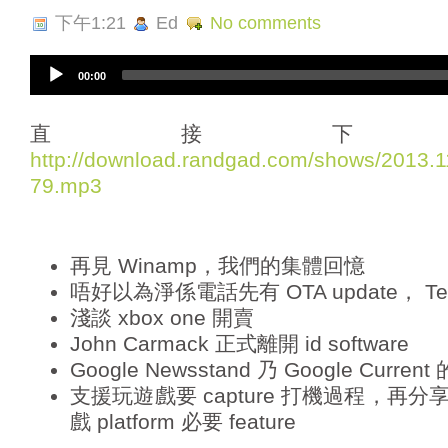
下午1:21
Ed
No comments
A
00:00
u
d
i
直接下
o
http://download.randgad.com/shows/2013
P
79.mp3
l
a
y
e
再見 Winamp，我們的集體回憶
r
唔好以為淨係電話先有 OTA update， Tesl
淺談 xbox one 開賣
John Carmack 正式離開 id software
Google Newsstand 乃 Google Curren
支援玩遊戲要 capture 打機過程，再
戲 platform 必要 feature