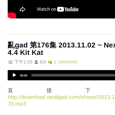
亂gad 第176集 2013.11.02 ~ Nex
4.4 Kit Kat
下午1:33
Ed
1 comment
A
00:00
u
d
i
直接下
o
http://download.randgad.com/shows/2013
P
76.mp3
l
a
y