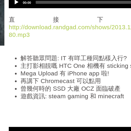
00:00
u
d
i
直接下
o
http://download.randgad.com/shows/2013
P
80.mp3
l
a
y
e
解答聽眾問題: IT 有咩工種同點樣入行?
r
主打影相靚嘅 HTC One 相機有 sticking s
Mega Upload 有 iPhone app 啦!
再講下 Chromecast 可以點用
曾幾何時的 SSD 大廠 OCZ 面臨破產
遊戲資訊: steam gaming 和 minecraft