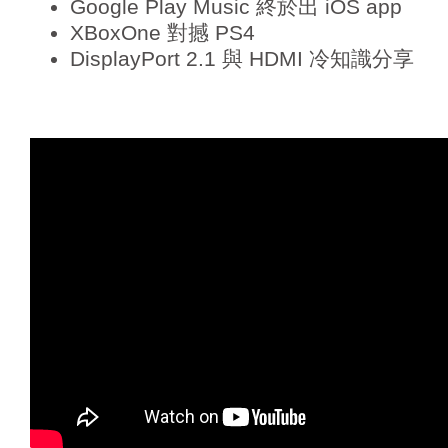
Google Play Music 終於出 iOS app
XBoxOne 對撼 PS4
DisplayPort 2.1 與 HDMI 冷知識分享