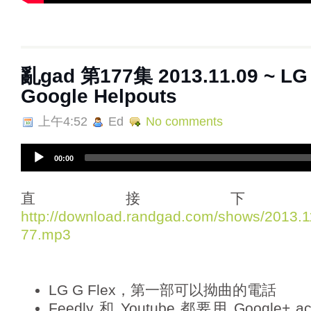
亂gad 第177集 2013.11.09 ~ LG 
Google Helpouts
上午4:52
Ed
No comments
A
00:00
u
d
i
直接下
o
http://download.randgad.com/shows/2013
P
77.mp3
l
a
y
e
LG G Flex，第一部可以拗曲的電話
r
Feedly 和 Youtube 都要用 Google