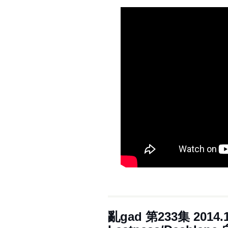
e
r
亂gad 第233集 2014.1