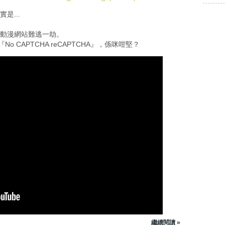
p
u
是...
/
m
D
e
動漫網站難逃一劫。
o
.
號稱『No CAPTCHA reCAPTCHA』，係咪咁堅？
w
n
A
r
r
o
w
k
e
y
s
t
o
i
n
c
r
e
繼續閱讀 »