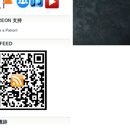
REON 支持
 a Patron!
 FEED
遺跡