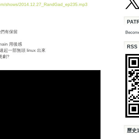
U
.com/shows/2014.12.27_RandGad_ep235.mp3
p
/
PAT
D
o
我們有保留
Become
w
n
omain 用後感
RSS
A
簡易極速起一部無頭 linux 出來
r
煲劇?
r
o
w
k
e
y
s
t
o
i
n
c
歷史
r