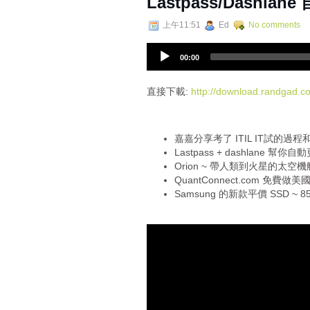
Lastpass/Dashla
上午11:51
Ed
No comments
A
00:00
u
d
i
直接下載:
http://download.randgad
o
P
l
嘉嘉分享考了 ITIL IT試的過程
a
Lastpass + dashlane 幫你自動
y
Orion ~ 帶人類到火星的太空機
e
QuantConnect.com 免費
r
Samsung 的新款平價 SSD ~ 85