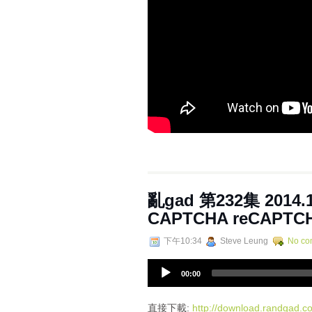
亂gad 第232集 2014
CAPTCHA reCAPTC
下午10:34
Steve Leung
No co
A
00:00
u
d
i
直接下載:
http://download.randgad