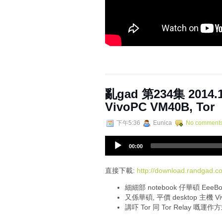
亂gad 第234集 2014.1
VivoPC VM40B, Tor
下午5:36
Eunica
No comment
A
00:00
u
d
i
直接下載:
http://download.randgad
o
細細部 notebook 仔華碩 EeeBo
P
又係華碩, 平價 desktop 主機 Vi
l
講吓 Tor 同 Tor Relay 嘅運作
a
y