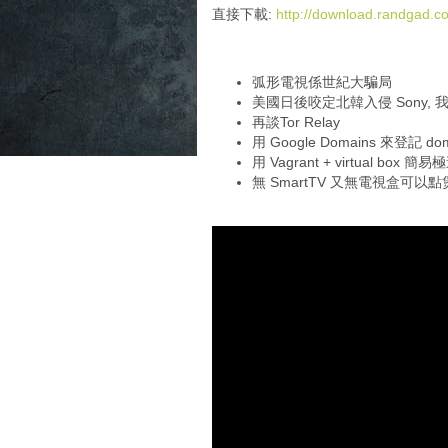
i
直接下載:
http://download.randgad
o
P
l
弧形電視係世紀大騙局
a
美國日後咬定北韓入侵 Sony, 
y
再談Tor Relay
e
用 Google Domains 來登記 d
r
用 Vagrant + virtual box 
無 SmartTV 又無電視盒可以點