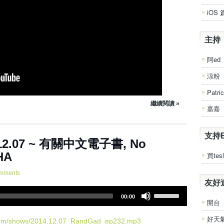
t
iOS 
o
i
n
主持
c
r
阿ed
e
a
涼粉
s
Patri
e
o
繼續閱讀 »
嘉嘉
r
d
e
支持
.12.07 ~ 有關中文電子書, No
c
r
HA
買tesl
e
a
mments
s
友好
U
e
00:00
s
開台
v
e
o
好天
U
.com/shows/2014.12.07_RandGad_ep232.mp3
l