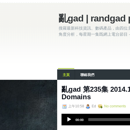
亂gad | randgad 
搜羅最新科技資訊、數碼產品，由四位
角度分析，每星期一集既網上電台節目 - 
主頁
聯絡我們
亂gad 第235集 2014.
Domains
上午10:58
Ed
No comments
A
00:00
u
d