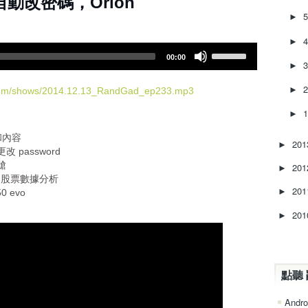
ne 自動改密碼，Orion
d
►
e
c
►
r
U
00:00
e
s
►
a
e
s
U
►
.com/shows/2014.12.13_RandGad_ep233.mp3
e
p
►
v
/
o
D
和內容
l
20
►
o
更改 password
u
w
艙
20
►
m
n
做美國股票數據分析
e
A
20
►
0 evo
.
r
20
r
►
o
w
k
e
點聽 
y
s
Andro