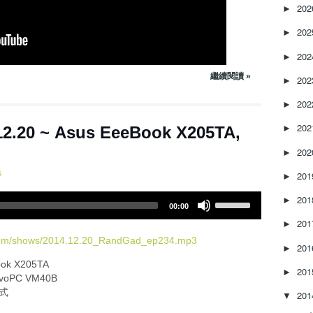
e
20
►
a
20
s
►
e
20
►
o
r
繼續閱讀 »
20
►
d
e
20
►
c
20
2.20 ~ Asus EeeBook X205TA,
►
r
e
20
►
a
s
s
20
►
e
U
20
v
►
00:00
s
o
20
►
e
l
U
.com/shows/2014.12.20_RandGad_ep234.mp3
u
20
►
p
m
ok X205TA
/
e
20
►
voPC VM40B
D
.
方式
20
o
▼
w