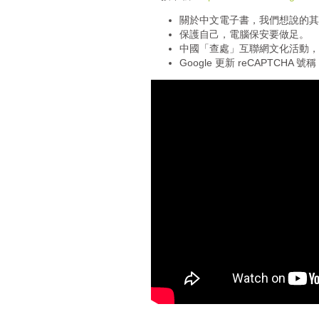
o
關於中文電子書，我們想說的其實
P
保護自己，電腦保安要做足。
l
中國「查處」互聯網文化活動，
a
Google 更新 reCAPTCHA 
y
e
r