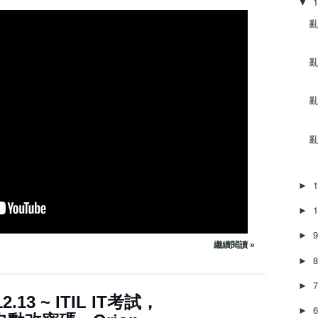
▼
n
亂
A
r
r
亂
o
w
k
亂
e
y
亂
s
t
o
i
►
n
c
►
r
►
e
繼續閱讀 »
a
►
s
e
►
o
2.13 ~ ITIL IT考試，
r
►