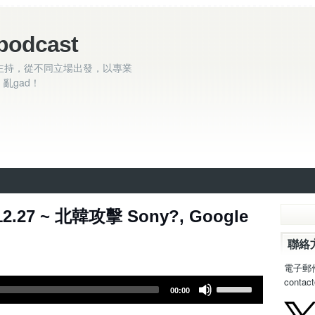
podcast
主持，從不同立場出發，以專業
亂gad！
12.27 ~ 北韓攻擊 Sony?, Google
聯絡
電子郵
contac
U
00:00
s
e