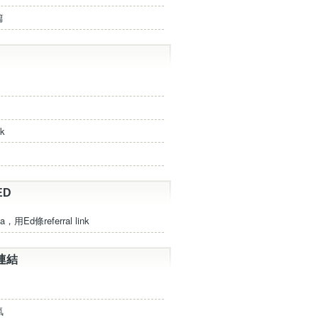
篇
ck
ED
a，用Ed條referral link
連結
氣