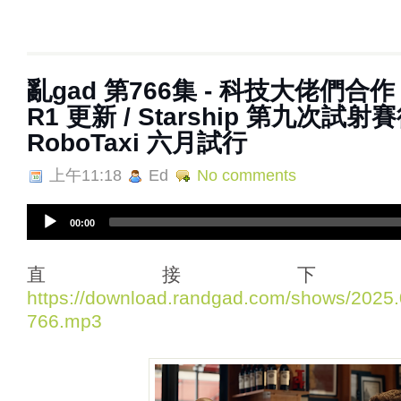
亂‌‌‌gad‌‌‌ ‌‌‌‌‌第766集 - 科技大佬們合
R1 更新 / Starship 第九次試射賽後
RoboTaxi 六月試行
上午11:18
Ed
No comments
A
00:00
u
d
i
直接下
o
https://download.randgad.com/shows/202
P
766.mp3
l
a
y
e
r