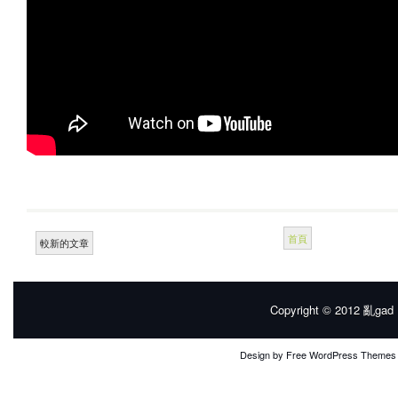
首頁
較新的文章
Copyright © 2012
亂gad |
Design by
Free WordPress Themes