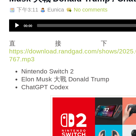
下午3:11
Eunica
No comments
A
00:00
u
d
i
直接下
o
https://download.randgad.com/shows/202
P
767.mp3
l
a
Nintendo Switch 2
y
e
Elon Musk 大戰 Donald Trump
r
ChatGPT Codex