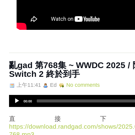
亂‌‌‌gad‌‌‌ ‌‌‌‌‌第‌‌‌768集 ~ WWDC 2025
Switch 2 終於到手
上午11:41
Ed
No comments
A
00:00
u
d
i
直接下
o
https://download.randgad.com/shows/202
P
768.mp3
l