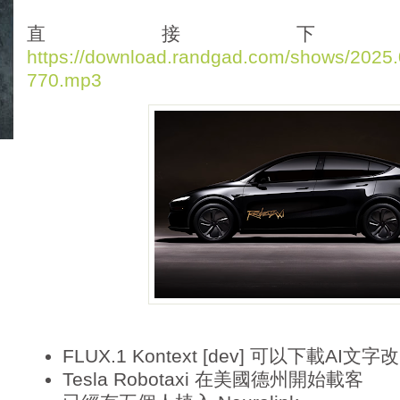
d
i
直接下
o
https://download.randgad.com/shows/202
P
770.mp3
l
a
y
e
r
FLUX.1 Kontext [dev] 可以下載AI文字
Tesla Robotaxi 在美國德州開始載客