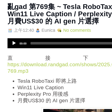
亂‌‌‌gad‌‌‌ ‌‌‌‌‌第‌‌‌769集 ~ Tesla Ro
Win11 Live Caption / Perplexi
月費US$30 的 AI gen 片選擇
上午12:40
Eunica
No comments
A
00:00
u
d
i
直接下
o
https://download.randgad.com/shows/202
P
769.mp3
l
a
Tesla RoboTaxi 即將上路
y
e
Win11 Live Caption
r
Perplexity Pro 用後感
月費US$30 的 AI gen 片選擇