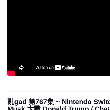
亂‌‌‌gad‌‌‌ ‌‌‌‌‌第‌‌‌767集 ~ Nintendo Sw
Musk 大戰 Donald Trump / Cha