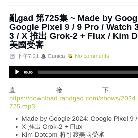
亂‌‌‌gad‌‌‌ ‌‌‌‌‌第‌‌‌725集 ~ Made by Go
Google Pixel 9 / 9 Pro / Watch 
3 / X 推出 Grok-2 + Flux / Ki
美國受審
下午7:21
Eunica
No comments
A
00:00
u
d
i
直接下
o
https://download.randgad.com/shows/202
P
725.mp3
l
a
Made by Google 2024: Google Pixel 9 /
y
e
X 推出 Grok-2 + Flux
r
Kim Dotcom 將引渡美國受審