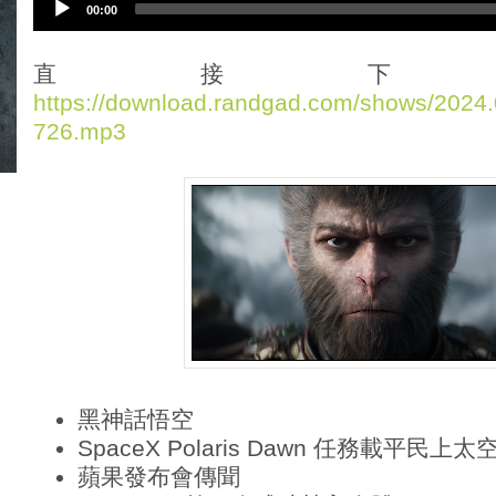
00:00
u
d
i
直接下
o
https://download.randgad.com/shows/202
P
726.mp3
l
a
y
e
r
黑神話悟空
SpaceX Polaris Dawn 任務載平民上
蘋果發布會傳聞