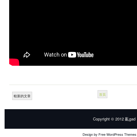
首頁
較新的文章
Copyright © 2012
亂gad |
Design by
Free WordPress Themes