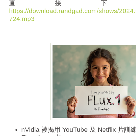
直接下
o
https://download.randgad.com/shows/202
P
724.mp3
l
a
y
e
r
nVidia 被揭用 YouTube 及 Netflix 片訓