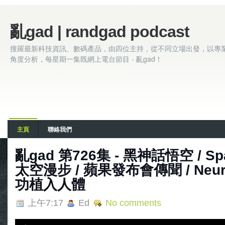
亂gad | randgad podcast
搜羅最新科技資訊、數碼產品，由四位主持，從不同立場出發，以專
角度分析，每星期一集既網上電台節目 - 亂gad！
主頁
聯絡我們
亂‌‌‌gad‌‌‌ ‌‌‌‌‌第726集 - 黑神話悟空 
太空漫步 / 蘋果發布會傳聞 / Neur
功植入人體
上午7:17
Ed
No comments
A