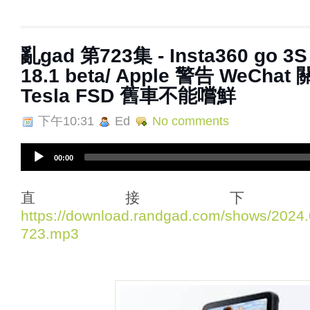
亂‌‌‌gad‌‌‌ ‌‌‌‌‌第723集 - Insta360 g
18.1 beta/ Apple 警告 WeCha
Tesla FSD 舊車不能嚐鮮
下午10:31
Ed
No comments
A
00:00
u
d
i
直接下
o
https://download.randgad.com/shows/202
P
723.mp3
l
a
y
e
r