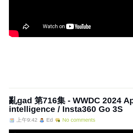
亂‌‌‌gad‌‌‌ ‌‌‌‌‌第716集 - WWDC 2024 A
intelligence / Insta360 Go 3S
上午9:42
Ed
No comments
A