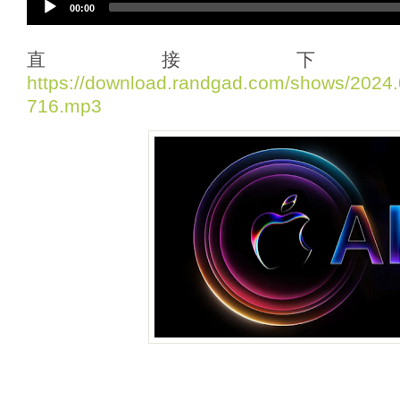
00:00
u
d
i
直接下
o
https://download.randgad.com/shows/202
P
716.mp3
l
a
y
e
r