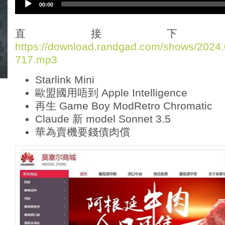
00:00
u
d
i
直接下
o
https://download.randgad.com/shows/202
P
717.mp3
l
a
Starlink Mini
y
e
歐盟國用唔到 Apple Intelligence
r
再生 Game Boy ModRetro Chromatic
Claude 新 model Sonnet 3.5
華為賣機要錢債肉償