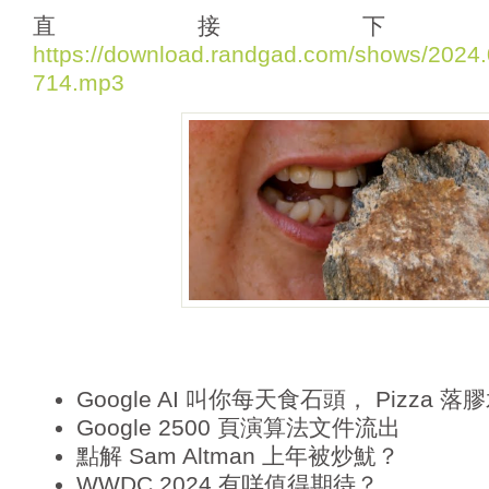
i
直接下
o
https://download.randgad.com/shows/202
P
714.mp3
l
a
y
e
r
Google AI 叫你每天食石頭， Pizza 落
Google 2500 頁演算法文件流出
點解 Sam Altman 上年被炒魷？
WWDC 2024 有咩值得期待？