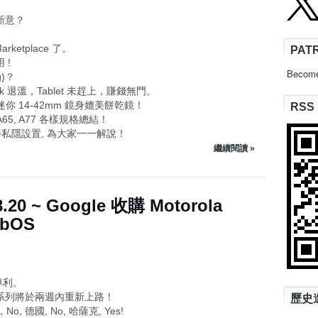
無新意？
arketplace 了。
PAT
 !
Become
g)？
book 退溫，Tablet 未趕上，賺錢無門。
 超迷你 14-42mm 鏡身媲美餅乾鏡！
RSS
, A65, A77 各樣規格總結！
幅改善私隱設置, 為大家一一解說！
繼續閱讀 »
.20 ~ Google 收購 Motorola
ebOS
項專利。
SD 320系列將於兩週內重新上路！
歷史
No, 德國, No, 哈薩克, Yes!