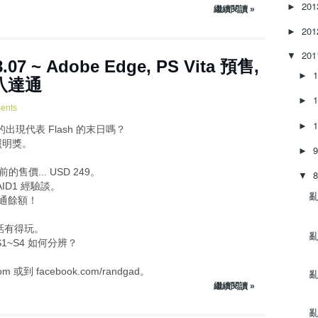
20
►
繼續閱讀 »
20
►
20
▼
07 ~ Adobe Edge, PS Vita 預售,
►
 讀八達通
►
ents
►
e 的出現代表 Flash 的末日嗎？
能照明獎。
►
！
前的售價... USD 249。
▼
AID1 經驗談。
亂
八達通餘額！
 視像通話有得玩。
亂
 S1~S4 如何分辨？
或到 facebook.com/randgad。
亂
繼續閱讀 »
亂