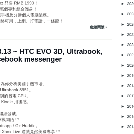
z 只售 RMB 1999！
20
►
部門，過萬個專利組合護身！
20
►
佈放棄手機及分拆個人電腦業務。
地都有網絡可用，上網、打電話，一條龍！
20
►
繼續閱讀 »
20
►
20
►
13 ~ HTC EVO 3D, Ultrabook,
20
►
cebook messenger
20
►
20
►
阿 Ed 為你分析美國手機市場。
20
►
Ultrabook 3951。
20
k 級別的省電 CPU。
►
" Kindle 用後感。
20
►
怒鳥繼續發威。
20
►
戰開始 !?
sapp / G+ Huddle。
20
►
等 Xbox Live 遊戲竟然美國專享 !?