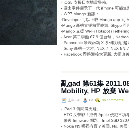
- iOS5 支援日本地震警佈。
- 漏出零件顯示下一代 iPhone 可能
- WP7 Mango 新訊：
‧Developer 可以上載 Mango app 到 M
‧Mango 新機支援前置鏡頭, Skype 可用
‧Mango 支援 Wi-Fi Hotspot (Tetherin
- Acer 第二季蝕 67.9 億台幣，Net
- Panasonic 發表兩顆 X 系列鏡頭,
- Sony 新機一大堆, NEX-7, NEX-5N
- Facebook 即將迎接大更新, 大
亂gad 第61集 2011.08
Mobility, HP 放棄 W
上午5:45
Ed
No comments
- iPad 3 傳聞滿天飛。
- HTC 反擊戰！控告 Apple 侵犯三
- 修復 firmware 問題，Intel S
- Nokia N9 哪裡有賣？英國, No, 美國，