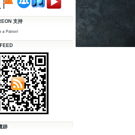
REON 支持
 a Patron!
 FEED
遺跡