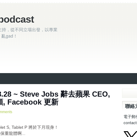
podcast
主持，從不同立場出發，以專業
亂gad！
.28 ~ Steve Jobs 辭去蘋果 CEO,
, Facebook 更新
聯絡
mments
電子郵
。
contac
et S, Tablet P 將於下月現身！
教主保重龍體啊...