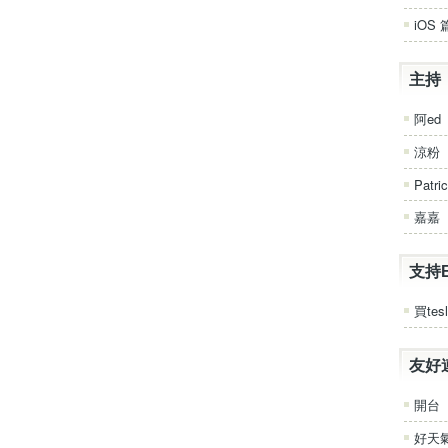
iOS 
主持
阿ed
涼粉
Patri
嘉嘉
支持
買tesl
友好
開台
好天