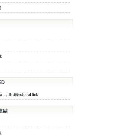
篇
ck
ED
a，用Ed條referral link
連結
氣