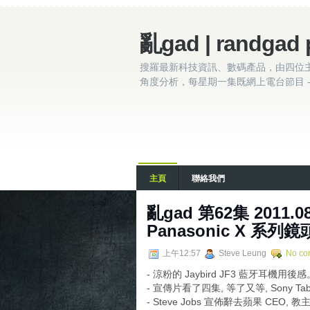
亂gad | randgad 
搜羅最新科技資訊、數碼產品，由四位
角度分析，每星期一集既網上電台節目 - 
主頁
聯絡我們
亂gad 第62集 2011.08
Panasonic X 系列鏡頭
上午12:57
Steve Leung
No co
- 涼粉的 Jaybird JF3 藍牙耳機用後感
- 宣傳片看了四集, 等了又等, Sony Tabl
- Steve Jobs 宣佈辭去蘋果 CEO, 