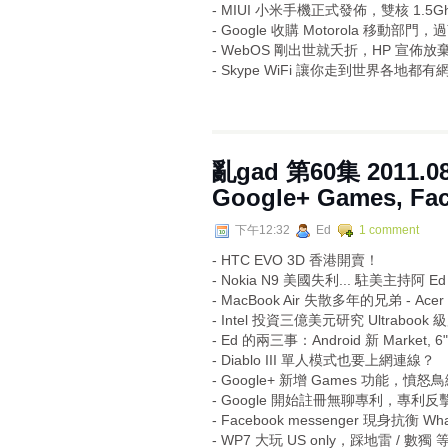
- MIUI 小米手機正式發佈，雙核 1.5Gh
- Google 收購 Motorola 移動
- WebOS 剛出世就夭折，HP 宣
- Skype WiFi 讓你走到世界各
亂gad 第60集 2011.08.
Google+ Games, Fa
下午12:32
Ed
1 comment
- HTC EVO 3D 香港開賣！
- Nokia N9 美國失利... 駐美主持
- MacBook Air 失散多年的兄弟 - Acer 
- Intel 投資三億美元研究 Ultraboo
- Ed 的兩三事：Android 新 Market, 6
- Diablo III 單人模式也要上網連線？
- Google+ 新增 Games 功能，憤
- Google 開始註冊無聊專利，專利反擊
- Facebook messenger 現身抗衡 What
- WP7 大玩 US only，踩地雷 / 數獨 