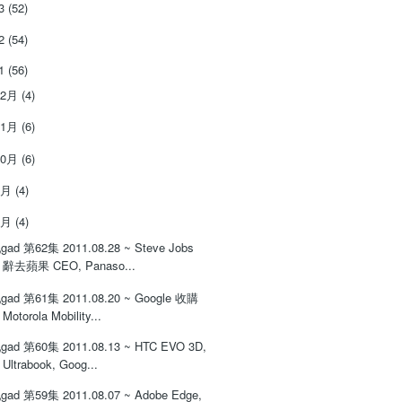
13
(52)
12
(54)
11
(56)
12月
(4)
11月
(6)
10月
(6)
9月
(4)
8月
(4)
gad 第62集 2011.08.28 ~ Steve Jobs
辭去蘋果 CEO, Panaso...
gad 第61集 2011.08.20 ~ Google 收購
Motorola Mobility...
gad 第60集 2011.08.13 ~ HTC EVO 3D,
Ultrabook, Goog...
gad 第59集 2011.08.07 ~ Adobe Edge,