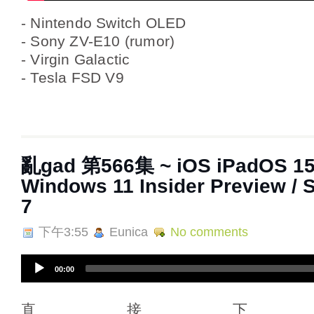
- Nintendo Switch OLED

- Sony ZV-E10 (rumor)

- Virgin Galactic

- Tesla FSD V9
亂‌‌gad‌‌ ‌‌‌第‌‌566集 ~ iOS iPadOS 1
Windows 11 Insider Preview /
7
下午3:55
Eunica
No comments
A
00:00
u
d
i
直接下