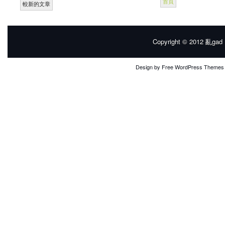
首頁
較新的文章
Copyright © 2012
亂gad |
Design by
Free WordPress Themes