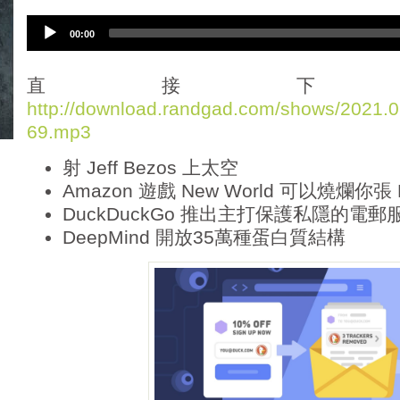
A
00:00
u
d
i
直接下
o
http://download.randgad.com/shows/2021
P
69.mp3
l
a
射 Jeff Bezos 上太空
y
e
Amazon 遊戲 New World 可以燒爛你張 R
r
DuckDuckGo 推出主打保護私隱的電郵
DeepMind 開放35萬種蛋白質結構