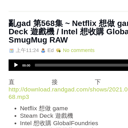
亂‌‌‌gad‌‌‌ ‌‌‌‌‌第‌‌‌568集 ~ Netflix 想
Deck 遊戲機 / Intel 想收購 Global
SmugMug RAW
上午11:24
Ed
No comments
A
00:00
u
d
i
直接下
o
http://download.randgad.com/shows/2021
P
68.mp3
l
a
Netflix 想做 game
y
e
Steam Deck 遊戲機
r
Intel 想收購 GlobalFoundries