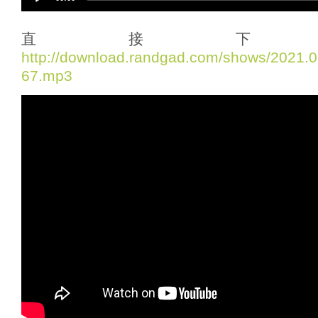
u
d
i
直接下
o
http://download.randgad.com/shows/2021
P
67.mp3
l
a
y
e
r