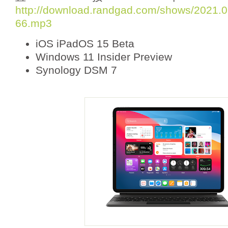
o
http://download.randgad.com/shows/2021
P
66.mp3
l
a
iOS iPadOS 15 Beta
y
e
Windows 11 Insider Preview
r
Synology DSM 7