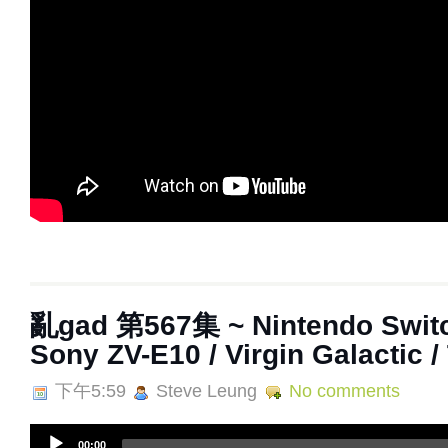
亂‌‌‌gad‌‌‌ ‌‌‌‌‌第‌‌‌567集 ~ Nintendo S
Sony ZV-E10 / Virgin Galactic 
下午5:59
Steve Leung
No comments
A
00:00