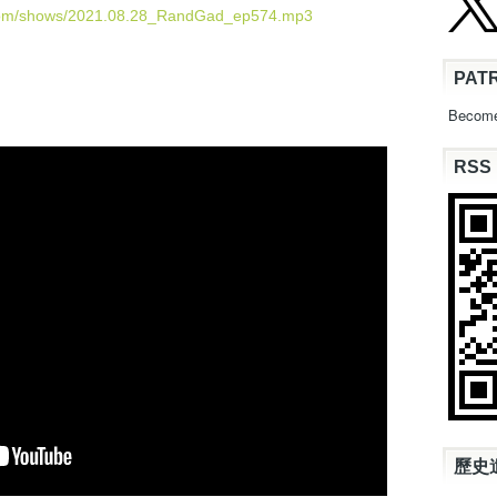
U
.com/shows/2021.08.28_RandGad_ep574.mp3
p
/
PAT
D
o
Become
w
n
RSS
A
r
r
o
w
k
e
y
s
t
o
i
n
c
歷史
r