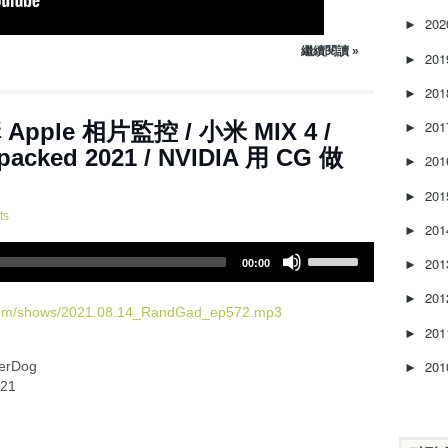
e
20
►
a
s
繼續閱讀 »
20
►
e
v
20
►
o
20
2集 ~ 再講 Apple 相片監控 / 小米 MIX 4 /
l
►
u
packed 2021 / NVIDIA 用 CG 做
20
►
m
e
20
►
.
ts
20
►
U
20
00:00
►
s
e
20
►
U
.com/shows/2021.08.14_RandGad_ep572.mp3
20
p
►
/
20
erDog
►
D
021
o
w
n