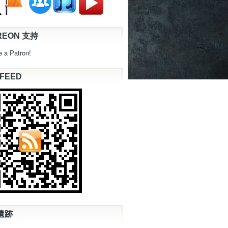
REON 支持
 a Patron!
 FEED
遺跡