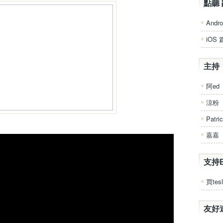
A
點聽 
r
r
Andro
o
iOS 
w
k
e
主持
y
s
阿ed
t
o
涼粉
i
Patri
n
c
嘉嘉
r
e
a
支持
s
買tesl
e
o
r
友好
d
e