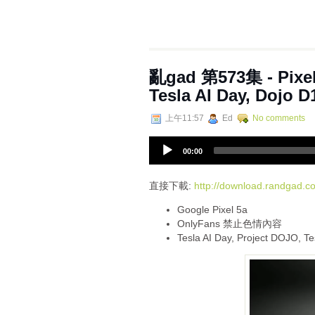
亂‌‌‌gad‌‌‌ ‌‌‌‌‌第‌‌‌57
Tesla AI Day, Dojo D
上午11:57
Ed
No comments
A
00:00
u
d
i
直接下載:
http://download.randgad
o
Google Pixel 5a
P
OnlyFans 禁止色情內容
l
Tesla AI Day, Project DOJO, Te
a
y
e
r