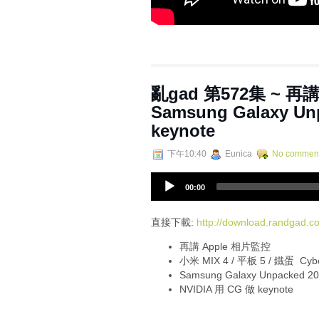
亂‌‌‌gad‌‌‌ ‌‌‌‌‌第‌‌‌57
Samsung Galaxy Un
keynote
下午10:40
Eunica
No commen
A
00:00
u
d
i
直接下載:
http://download.randgad
o
再講 Apple 相片監控
P
小米 MIX 4 / 平板 5 / 鐵蛋 Cyb
l
Samsung Galaxy Unpacked 2
a
NVIDIA 用 CG 做 keynote
y
e