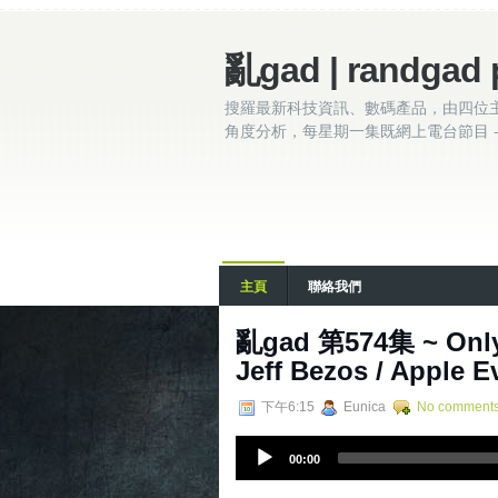
亂gad | randgad 
搜羅最新科技資訊、數碼產品，由四位
角度分析，每星期一集既網上電台節目 - 
主頁
聯絡我們
亂‌‌‌gad‌‌‌ ‌‌‌‌‌第‌‌‌57
Jeff Bezos / Apple 
下午6:15
Eunica
No comment
A
00:00
u
d