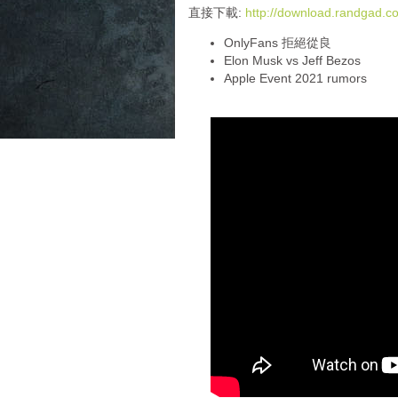
i
直接下載:
http://download.randgad
o
OnlyFans 拒絕從良
P
Elon Musk vs Jeff Bezos
l
Apple Event 2021 rumors
a
y
e
r