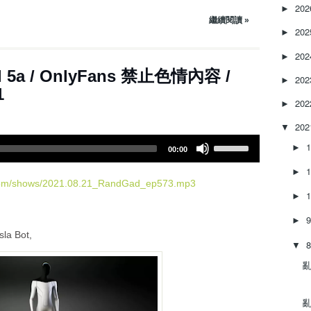
e
20
►
a
繼續閱讀 »
20
s
►
e
20
►
o
3集 - Pixel 5a / OnlyFans 禁止色情內容 /
r
20
►
d
1
e
20
►
c
20
▼
r
U
e
►
00:00
s
a
e
s
►
U
.com/shows/2021.08.21_RandGad_ep573.mp3
e
p
►
v
/
o
►
D
l
sla Bot,
o
u
▼
w
m
亂‌
n
e
A
.
r
亂‌
r