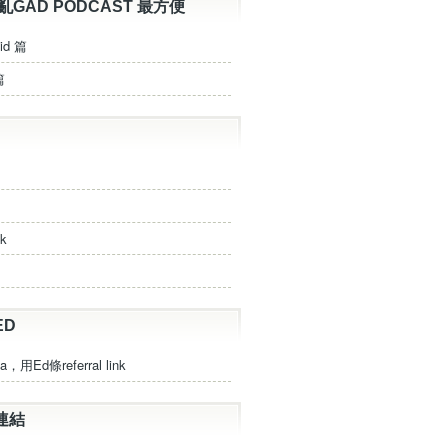
亂GAD PODCAST 最方便
id 篇
篇
ck
ED
a，用Ed條referral link
連結