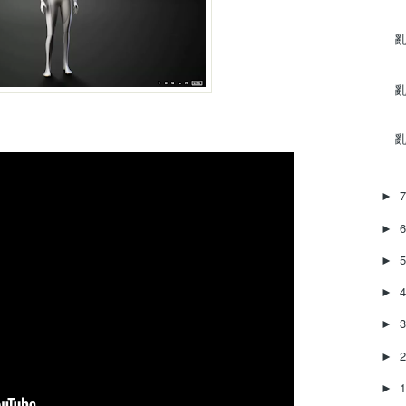
o
w
亂‌
k
e
y
亂‌
s
t
亂‌
o
i
n
c
►
r
►
e
a
►
s
e
►
o
r
►
d
►
e
c
►
r