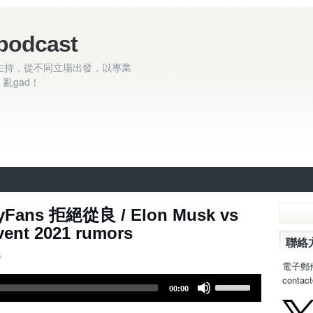
podcast
主持，從不同立場出發，以專業
亂gad！
4集 ~ OnlyFans 拒絕從良 / Elon Musk vs
Event 2021 rumors
聯絡
s
電子郵
contac
U
00:00
s
e