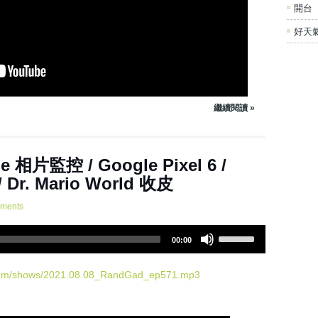
開台
c
r
好天
e
a
s
e
v
繼續閱讀 »
o
l
u
m
集 - Apple 相片監控 / Google Pixel 6 /
e
/ Dr. Mario World 收皮
.
ments
U
00:00
s
e
U
.com/shows/2021.08.08_RandGad_ep571.mp3
p
/
D