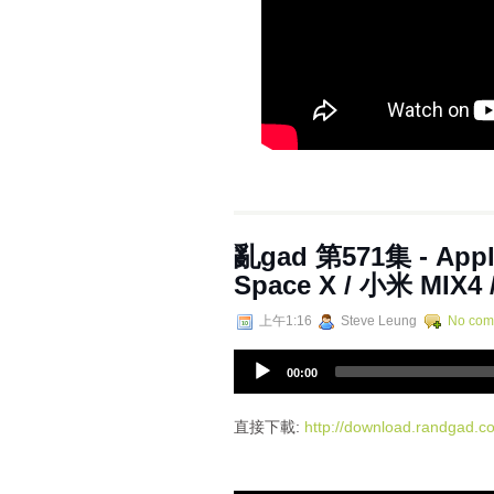
亂‌‌‌gad‌‌‌ ‌‌‌‌‌第‌‌‌571
Space X / 小米 MIX4 
上午1:16
Steve Leung
No com
A
00:00
u
d
i
直接下載:
http://download.randgad
o
P
l