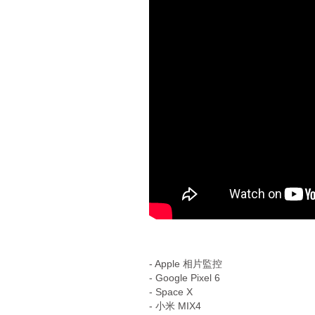
a
y
e
r
- Apple 相片監控
- Google Pixel 6
- Space X
- 小米 MIX4