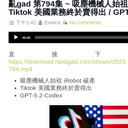
亂‌‌‌gad‌‌‌ ‌‌‌‌‌第‌‌‌794集 ~ 吸塵機械人
Tiktok 美國業務終於賣得出 / GPT-
下午1:42
Eunica
No comments
A
00:00
u
d
i
直接下
o
https://download.randgad.com/shows/202
P
794.mp3
l
a
吸塵機械人始祖 iRobot 破產
y
e
Tiktok 美國業務終於賣得出
r
GPT-5.2-Codex