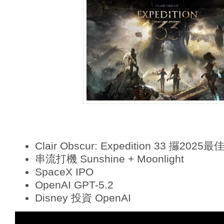
e
r
Clair Obscur: Expedition 33 攞20
串流打機 Sunshine + Moonlight
SpaceX IPO
OpenAI GPT-5.2
Disney 投資 OpenAI