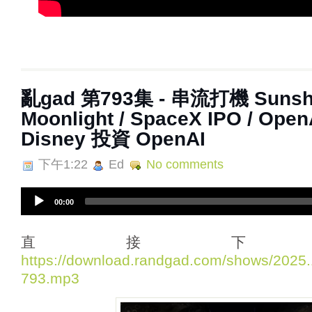
亂‌‌‌gad‌‌‌ ‌‌‌‌‌第793集 - 串流打機 Suns
Moonlight / SpaceX IPO / OpenA
Disney 投資 OpenAI
下午1:22
Ed
No comments
A
00:00
u
d
i
直接下
o
https://download.randgad.com/shows/202
P
793.mp3
l
a
y