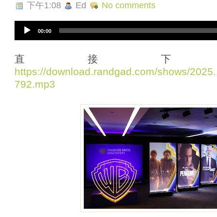
下午1:08
Ed
No comments
A
00:00
u
d
i
直接下
o
https://download.randgad.com/shows/202
P
792.mp3
l
a
y
e
r