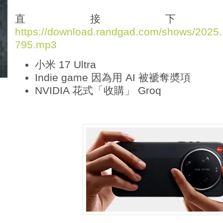
d
i
直接下
o
https://download.randgad.com/shows/202
P
795.mp3
l
a
小米 17 Ultra
y
e
Indie game 因為用 AI 被褫奪奬項
r
NVIDIA 花式「收購」 Groq