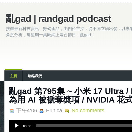
亂gad | randgad podcast
搜羅最新科技資訊、數碼產品，由四位主持，從不同立場出發，以專
角度分析，每星期一集既網上電台節目 - 亂gad！
主頁
聯絡我們
亂‌‌‌gad‌‌‌ ‌‌‌‌‌第‌‌‌795集 ~ 小米 17 Ultr
為用 AI 被褫奪奬項 / NVIDIA 
下午4:06
Eunica
No comments
A
00:00
u