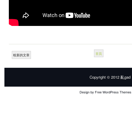
首頁
較新的文章
Copyright © 2012
亂gad |
Design by
Free WordPress Themes