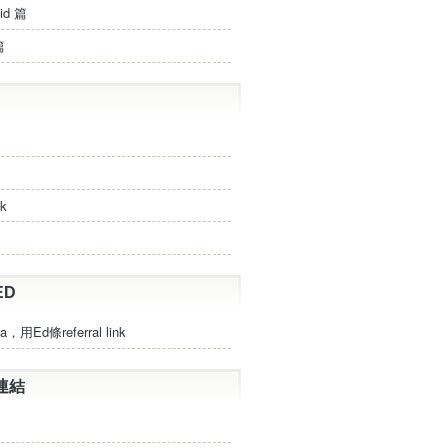
id 篇
篇
ck
ED
a，用Ed條referral link
連結