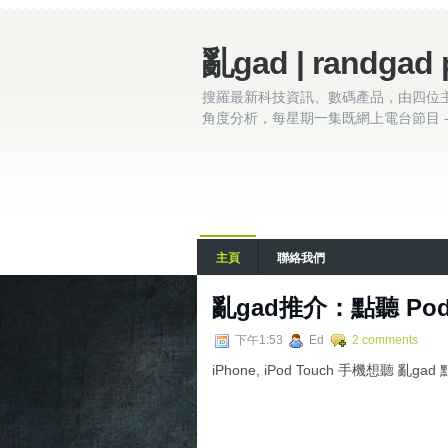
亂gad | randgad 
搜羅最新科技資訊、數碼產品，由四位
角度分析，每星期一集既網上電台節目 - 
主頁
聯絡我們
亂gad推介：點聽 Podc
下午1:53
Ed
2 comments
iPhone, iPod Touch 手機想聽 亂