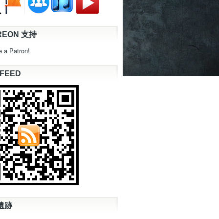
REON 支持
 a Patron!
 FEED
遺跡