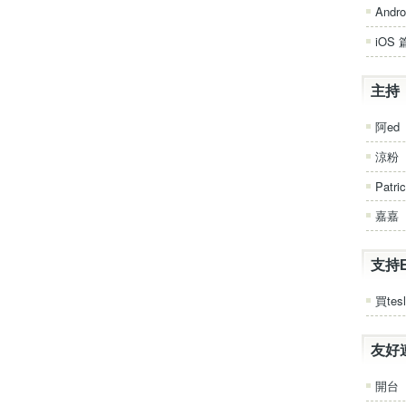
Andro
iOS 
主持
阿ed
涼粉
Patri
嘉嘉
支持
買tesl
友好
開台