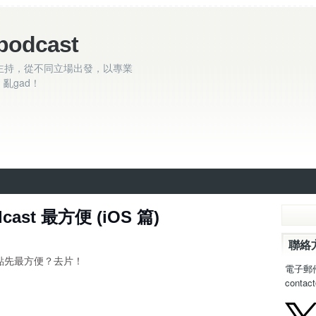
podcast
主持，從不同立場出發，以專業
亂gad！
ast 最方便 (iOS 篇)
聯絡
gad 點先最方便？去片！
電子郵
contac