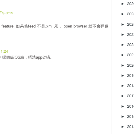
20
►
下午8:19
20
►
20
►
eature, 如果條feed 不是.xml 尾， open browser 就不會彈個
20
►
20
►
1:24
20
►
p呀？呢個係iOS編，唔洗app架喎。
20
►
20
►
20
►
20
►
20
►
20
►
20
►