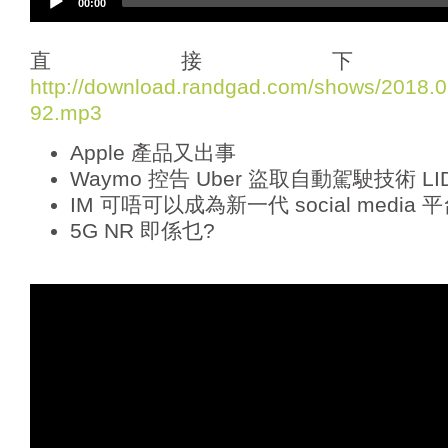
00:00
u
d
i
直接下
o
http://download.randgad.com/shows/2018
P
92.mp3
l
a
Apple 產品又出事
y
e
Waymo 控告 Uber 盜取自動駕駛技術 L
r
IM 可唔可以成為新一代 social media 平
5G NR 即係乜?