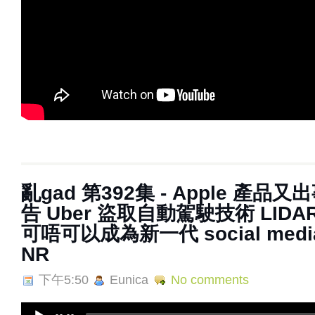
亂gad 第392集 - Apple 產品又出
告 Uber 盜取自動駕駛技術 LIDAR
可唔可以成為新一代 social media
NR
下午5:50
Eunica
No comments
A