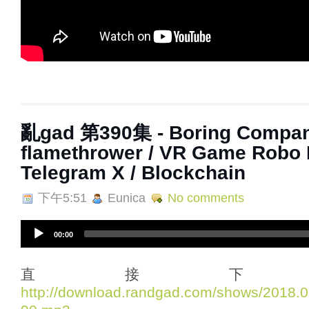
亂gad 第390集 - Boring Compa
flamethrower / VR Game Robo R
Telegram X / Blockchain
下午5:51
Eunica
No comments
A
00:00
u
d
i
直接下
o
http://download.randgad.com/shows/2018
P
l