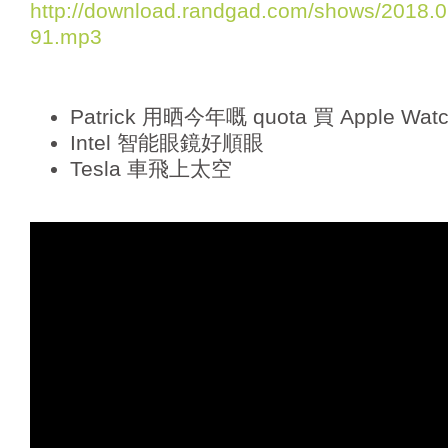
http://download.randgad.com/shows/2018
P
91.mp3
l
a
y
e
Patrick 用晒今年嘅 quota 買 Apple Watch
r
Intel 智能眼鏡好順眼
Tesla 車飛上太空