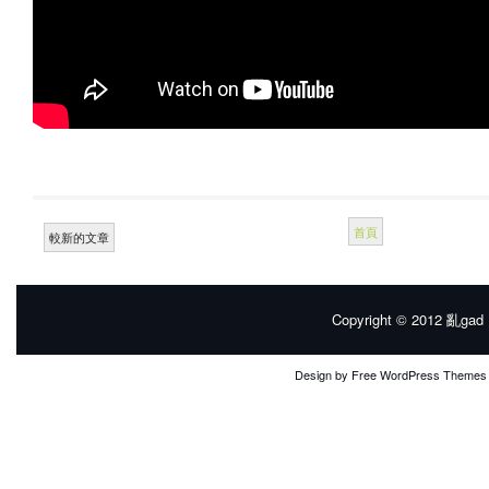
首頁
較新的文章
Copyright © 2012
亂gad |
Design by
Free WordPress Themes