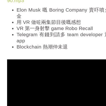
90.mp3
a
Elon Musk 嘅 Boring Compan
y
e
金
r
用 VR 做咗兩集節目後嘅感想
VR 第一身射擊 game Robo Recall
Telegram 有錢到請多 team devel
app
Blockchain 熱潮仲未退