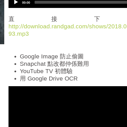
00:00
u
d
i
直接下
o
http://download.randgad.com/shows/2018
P
93.mp3
l
a
y
e
Google Image 防止偷圖
r
Snapchat 點改都仲係難用
YouTube TV 初體驗
用 Google Drive OCR