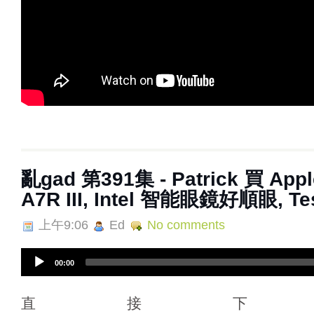
亂gad 第391集 - Patrick 買 Appl
A7R III, Intel 智能眼鏡好順眼, 
上午9:06
Ed
No comments
A
00:00
u
d
i
直接下
o