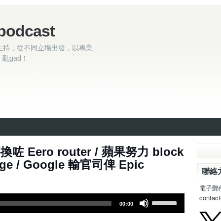
podcast
主持，從不同立場出發，以專業
亂gad！
92集 ~ 嘉嘉換咗 Eero router / 蘋果努力 block
age / Google 輸官司俾 Epic
聯絡
電子郵
contac
U
00:00
s
e