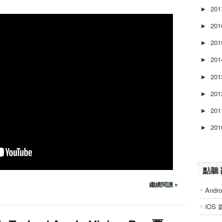
n
20
►
c
r
20
►
e
20
►
a
s
20
►
e
o
20
►
r
20
d
►
e
20
►
c
r
20
►
e
a
s
e
點聽 
v
o
繼續閱讀 »
Andro
l
u
iOS 
m