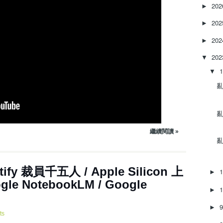
e
20
►
a
20
s
►
e
20
►
o
r
20
▼
d
▼
e
c
亂‌
r
e
a
亂‌
s
繼續閱讀 »
e
亂‌
v
o
l
1集 ~ Spotify 裁員千五人 / Apple Silicon 上
u
►
 NotebookLM / Google
m
►
e
.
►
ts