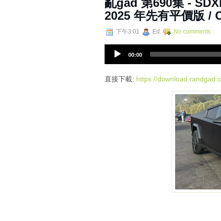
亂‌‌‌gad‌‌‌ ‌‌‌‌‌第‌‌‌690集
2025 年先有平價版 / C
下午3:01
Ed
No comments
A
00:00
u
d
i
直接下載:
https://download.randga
o
P
l
a
y
e
r