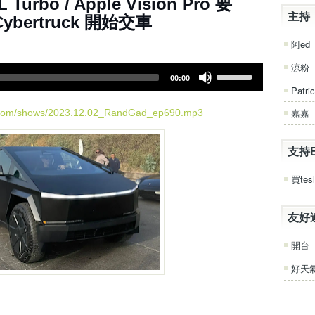
 - SDXL Turbo / Apple Vision Pro 要
e
.
主持
ybertruck 開始交車
阿ed
涼粉
U
00:00
s
Patri
e
U
嘉嘉
d.com/shows/2023.12.02_RandGad_ep690.mp3
p
/
支持
D
o
買tesl
w
n
A
友好
r
r
開台
o
w
好天
k
e
y