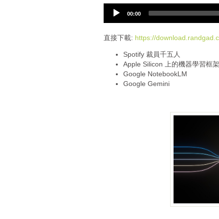
A
00:00
u
d
i
直接下載:
https://download.randga
o
Spotify 裁員千五人
P
Apple Silicon 上的機器學習框
l
Google NotebookLM
a
Google Gemini
y
e
r