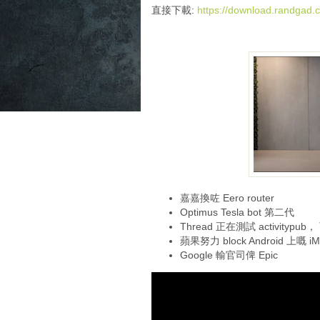
i
直接下載:
https://download.randga
o
P
l
a
y
e
r
嘉嘉換咗 Eero router
Optimus Tesla bot 第二代
Thread 正在測試 activitypu
蘋果努力 block Android 上嘅 iM
Google 輸官司俾 Epic