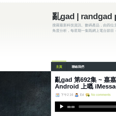
亂gad | randgad 
搜羅最新科技資訊、數碼產品，由四位
角度分析，每星期一集既網上電台節目 - 
主頁
聯絡我們
亂‌‌‌gad‌‌‌ ‌‌‌‌‌第‌‌‌6
Android 上嘅 iMess
下午2:16
Ed
No comments
A
00:00
u
d