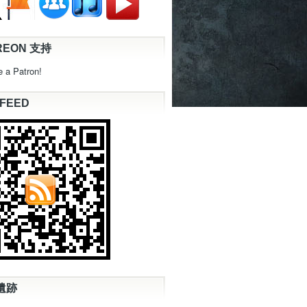
REON 支持
 a Patron!
 FEED
遺跡