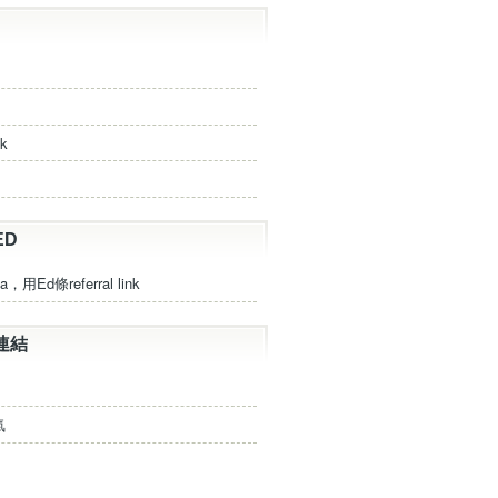
ck
ED
a，用Ed條referral link
連結
氣