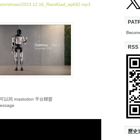
U
d.com/shows/2023.12.16_RandGad_ep692.mp3
p
/
PAT
D
o
Become
w
n
RSS
A
r
r
o
w
k
e
y
s
b， 可以同 mastodon 平台聯盟
t
essage
o
i
n
c
歷史
r