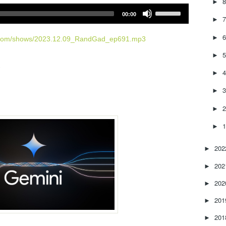
►
U
00:00
s
►
e
►
U
d.com/shows/2023.12.09_RandGad_ep691.mp3
p
►
/
架
D
►
o
w
►
n
►
A
r
►
r
o
20
►
w
k
20
►
e
y
20
►
s
20
t
►
o
20
►
i