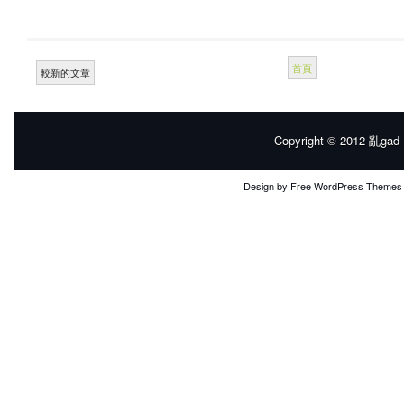
首頁
較新的文章
Copyright © 2012
亂gad |
Design by
Free WordPress Themes