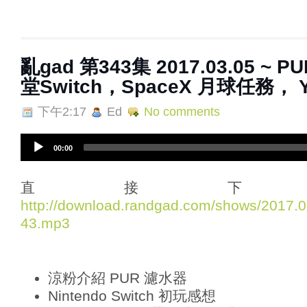
亂gad 第343集 2017.03.05 ~
堂Switch，SpaceX 月球任務， Y
下午2:17
Ed
No comments
A
00:00
u
d
i
直接下
o
http://download.randgad.com/shows/2017
P
43.mp3
l
a
y
e
涼粉介紹 PUR 濾水器
r
Nintendo Switch 初玩感想