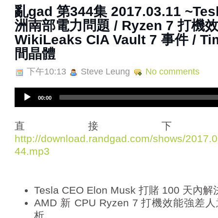
亂gad 第344集 2017.03.11 ~T
洲南部電力問題 / Ryzen 7 打機
WikiLeaks CIA Vault 7 事件 / Ti
間晶體
下午10:13
Steve Leung
No comments
A
00:00
u
d
i
直接下
o
http://download.randgad.com/shows/2017
P
44.mp3
l
a
y
e
Tesla CEO Elon Musk 打賭 100
r
AMD 新 CPU Ryzen 7 打機效能
析