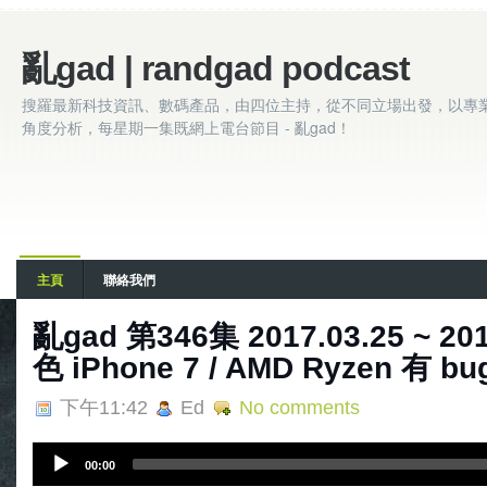
亂gad | randgad podcast
搜羅最新科技資訊、數碼產品，由四位主持，從不同立場出發，以專
角度分析，每星期一集既網上電台節目 - 亂gad！
主頁
聯絡我們
亂gad 第346集 2017.03.25 ~ 201
色 iPhone 7 / AMD Ryzen 有 b
下午11:42
Ed
No comments
A
00:00
u