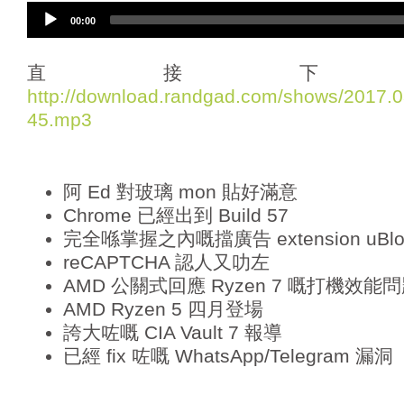
A
00:00
u
d
i
直接下
o
http://download.randgad.com/shows/2017
P
45.mp3
l
a
y
e
阿 Ed 對玻璃 mon 貼好滿意
r
Chrome 已經出到 Build 57
完全喺掌握之內嘅擋廣告 extension uBlock
reCAPTCHA 認人又叻左
AMD 公關式回應 Ryzen 7 嘅打機效能
AMD Ryzen 5 四月登場
誇大咗嘅 CIA Vault 7 報導
已經 fix 咗嘅 WhatsApp/Telegram 漏洞