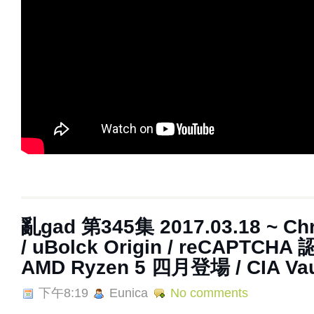
亂gad 第345集 2017.03.18 ~ Chr
/ uBolck Origin / reCAPTCH
AMD Ryzen 5 四月登場 / CIA Va
下午8:19
Eunica
No comments