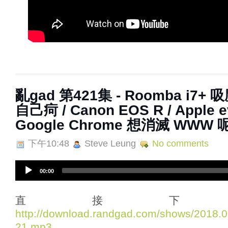
亂gad 第421集 - Roomba i7
自己疴 / Canon EOS R / Apple 
Google Chrome 想消滅 WWW
下午10:48
Steve Leung
No comments
A
00:00
u
d
i
直接下
o
http://download.randgad.com/shows/2018
P
21.mp3
l