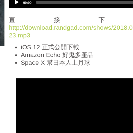
00:00
u
d
i
直接下
o
http://download.randgad.com/shows/2018
P
23.mp3
l
a
iOS 12 正式公開下載
y
e
Amazon Echo 好鬼多產品
r
Space X 幫日本人上月球