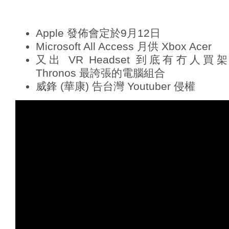
a
y
e
Apple 發佈會定於9月12日
r
Microsoft All Access 月供 Xbox Acer
又出 VR Headset 到底有冇人買架 ，Ac
Thronos 最誇張的電腦組合
威鋒 (華康) 告台灣 Youtuber 侵權