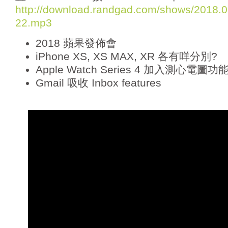
o
http://download.randgad.com/shows/2018
P
22.mp3
l
a
2018 蘋果發佈會
y
e
iPhone XS, XS MAX, XR 各有咩分別?
r
Apple Watch Series 4 加入測心電圖功
Gmail 吸收 Inbox features