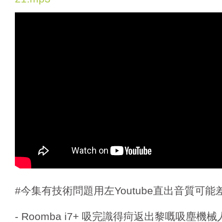
a
y
e
r
#今集有技術問題用左Youtube直出音質可
- Roomba i7+ 吸完識得疴返出黎嘅吸塵機械