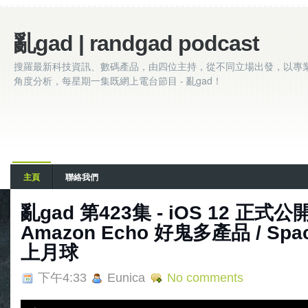
亂gad | randgad podcast
搜羅最新科技資訊、數碼產品，由四位主持，從不同立場出發，以專
角度分析，每星期一集既網上電台節目 - 亂gad！
主頁
聯絡我們
亂gad 第423集 - iOS 12 正式公
Amazon Echo 好鬼多產品 / Sp
上月球
下午4:33
Eunica
No comments
A