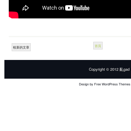
首頁
較新的文章
Copyright © 2012
亂gad |
Design by
Free WordPress Themes