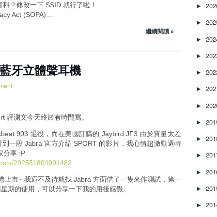
i 資料？修改一下 SSID 就行了啦！
20
►
y Act (SOPA)...
20
►
繼續閱讀 »
20
►
20
►
ort 藍牙立體聲耳機
20
►
ment
20
►
20
►
port 評測文今天終於有時間寫。
20
►
ckbeat 903 退役，而在美國訂購的 Jaybird JF3 由於質量太差
20
►
段 Jabra 官方介紹 SPORT 的影片，我心情超激動還特
家分享 :P
20
►
posts/292551804091482
20
►
在香港上市~ 我逼不及待就找 Jabra 方面借了一隻來作測試，第一
20
►
兩星期的使用，可以分享一下我的用後感覺。
20
►