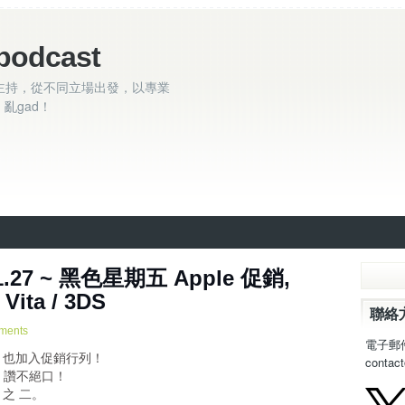
podcast
主持，從不同立場出發，以專業
亂gad！
1.27 ~ 黑色星期五 Apple 促銷,
Vita / 3DS
聯絡
ments
電子郵
le 也加入促銷行列！
contac
trick 讚不絕口！
 之 二。