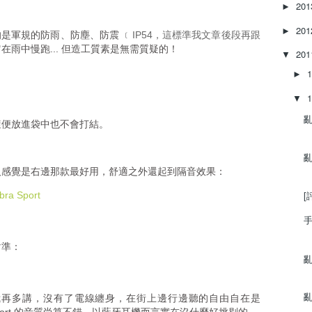
20
►
20
►
人注目的是軍規的防雨、防塵、防震
﹝IP54，這標準我文章後段再跟
在雨中慢跑... 但造工質素是無需質疑的！
20
▼
►
▼
亂
隨便放進袋中也不會打結。
亂
人感覺是右邊那款最好用，舒適之外還起到隔音效果：
[
手
對準：
亂
亂
我再多講，沒有了電線纏身，在街上邊行邊聽的自由自在是