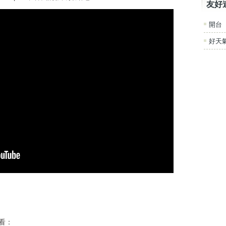
友好
開台
好天
來看：