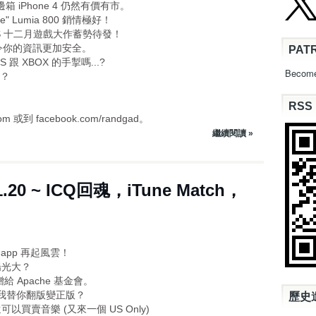
那邊箱 iPhone 4 仍然有價有市。
ne" Lumia 800 銷情極好！
訂，3DS 十二月遊戲大作蓄勢待發！
功能, 令你的資訊更加安全。
PAT
PS 跟 XBOX 的手掣嗎...?
Become
個？
RSS
或到 facebook.com/randgad。
繼續閱讀 »
1.20 ~ ICQ回魂，iTune Match，
app 再起風雲！
揚光大？
等捐贈給 Apache 基金會。
年費，我替你翻版變正版？
歷史
業，還可以買賣音樂 (又來一個 US Only)