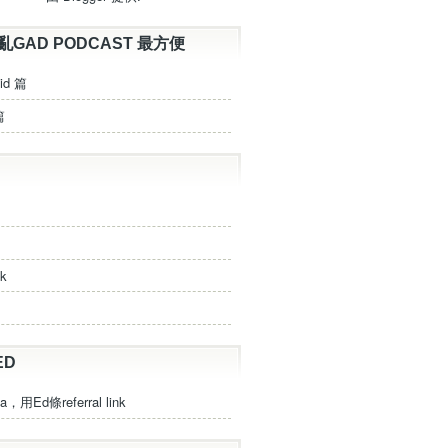
亂GAD PODCAST 最方便
id 篇
篇
ck
ED
a，用Ed條referral link