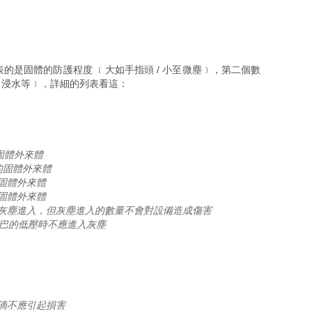
表的是固體的防護程度 ﹝大如手指頭 / 小至微塵﹞，第二個數
、浸水等﹞，詳細的列表看這：
的固體外來體
大的固體外來體
的固體外來體
的固體外來體
止灰塵進入，但灰塵進入的數量不會對設備造成傷害
毫巴的低壓時不應進入灰塵
滴不應引起損害