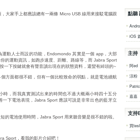
點聽 
年頭，大家手上都應該總有一兩條 Micro USB 線用來接駁電腦跟
Andro
iOS 
主持
門為運動人士而設的功能，Endomondo 其實是一個 app，大部
記錄你的運動資訊，如跑步速度、距離、路線等，而 Jabra Sport
阿ed
，只要按一下按鍵就會有聲音讀出現在的狀態資料，還蠻有綽頭的~
涼粉
rt 在各個方面都很不錯，但有一個比較致命的弱點，就是電池續航
Patri
小時，而我真實測試出來的時間也不過大概兩小時四十五分
嘉嘉
一下電池表現，Jabra Sport 應該可說是非常出色的藍牙立
支持
電池使用時間，Jabra Sport 用來聽音樂是很不錯的啦。
買tesl
a Sport，看我的影片介紹吧！