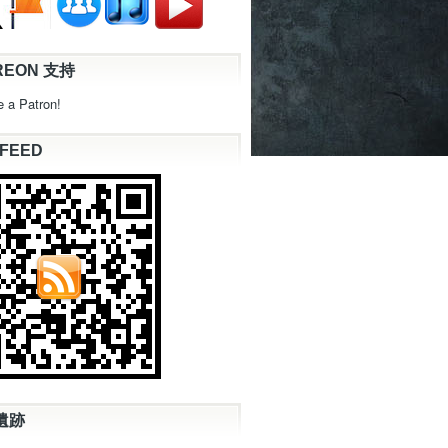
REON 支持
 a Patron!
 FEED
遺跡