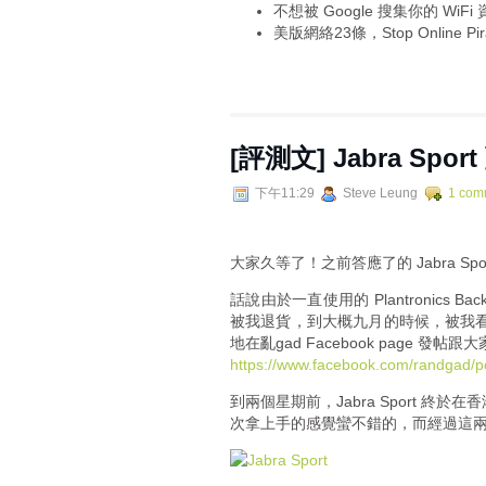
不想被 Google 搜集你的 WiF
美版網絡23條，Stop Online Pirac
[評測文] Jabra Sp
下午11:29
Steve Leung
1 com
大家久等了！之前答應了的 Jabra S
話說由於一直使用的 Plantronics Ba
被我退貨，到大概九月的時候，被我看到一
地在亂gad Facebook page 發帖跟大
https://www.facebook.com/randgad/
到兩個星期前，Jabra Sport 終於
次拿上手的感覺蠻不錯的，而經過這