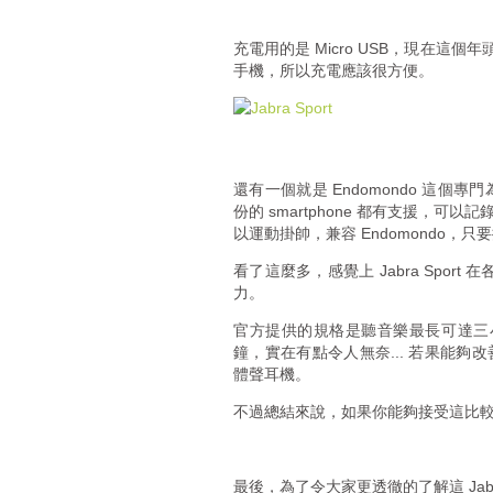
充電用的是 Micro USB，現在這個
手機，所以充電應該很方便。
還有一個就是 Endomondo 這個專
份的 smartphone 都有支援，可以
以運動掛帥，兼容 Endomondo
看了這麼多，感覺上 Jabra Spo
力。
官方提供的規格是聽音樂最長可達三
鐘，實在有點令人無奈... 若果能夠改善
體聲耳機。
不過總結來說，如果你能夠接受這比較短的
最後，為了令大家更透徹的了解這 Jabr