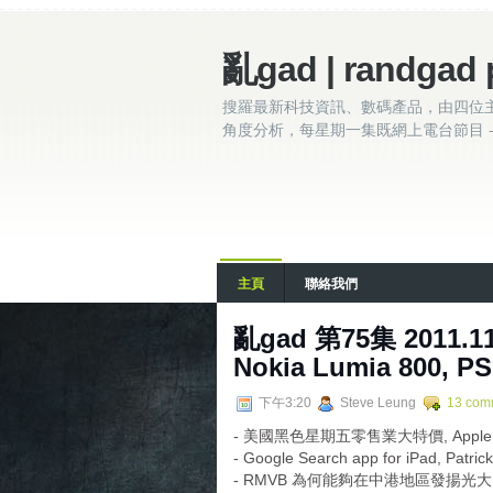
亂gad | randgad 
搜羅最新科技資訊、數碼產品，由四位
角度分析，每星期一集既網上電台節目 - 
主頁
聯絡我們
亂gad 第75集 2011.1
Nokia Lumia 800, PS 
下午3:20
Steve Leung
13 com
- 美國黑色星期五零售業大特價, App
- Google Search app for iPad, Pa
- RMVB 為何能夠在中港地區發揚光大