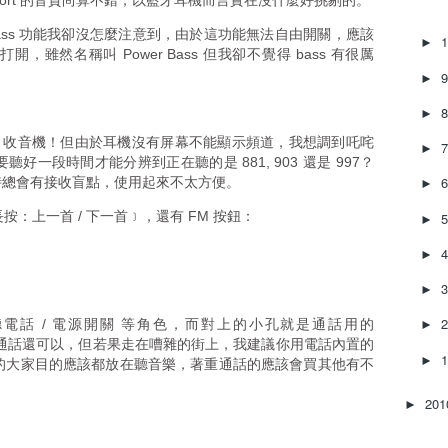
a Sport 的音質尚算不錯，以藍牙耳機而言實在沒什麼好挑剔的。
r Bass 功能我卻沒怎麼注意到，由於這功能無法自由開關，應該
►
開，雖然名稱叫 Power Bass 但我卻不覺得 bass 有很厲
►
►
 收音機！但由於耳機沒有屏幕不能顯示頻道，我想調到吒咤
►
要聽好一段時間才能分辨到正在聽的是 881, 903 還是 997？
時總會有接收盲點，使用起來不太方便。
►
按：上一首 / 下一首﹞，還有 FM 按鈕：
►
►
►
接聽電話 / 電源開關 等角色，而對上的小孔就是通話用的
►
作免提通話還可以，但若果走在嘈雜的街上，我建議你用電話內置的
►
耳機的大家目的應該都放在聽音樂，著重通話的應該會買其他有不
20
►