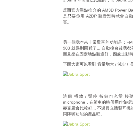
3.5mm 耳筒沒法比擬的，而 Jabr
反而官方重點推介的 AM3D Powe
是只要你用 A2DP 聽音樂時就會自動打
害。
另一個我本來非常驚喜的功能是：FM
903 就遇到困難了... 自動搜台後我都
而且坐在固定地點聽還好，四處走動
下圖大家可以看到 音量增大 / 減少﹝長
這個 播放 / 暫停 按鈕也充當 
microphone，在駕車的時候用
麥克風會比較好... 不過買立體聲
同降噪功能的產品吧。