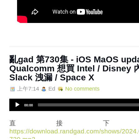
亂‌‌‌gad‌‌‌ ‌‌‌‌‌第730集 - iOS MaOS upd
Qualcomm 想買 Intel / Disne
Slack 洩漏 / Space X
上午7:14
Ed
No comments
A
00:00
u
d
i
直接下
o
https://download.randgad.com/shows/202
P
l