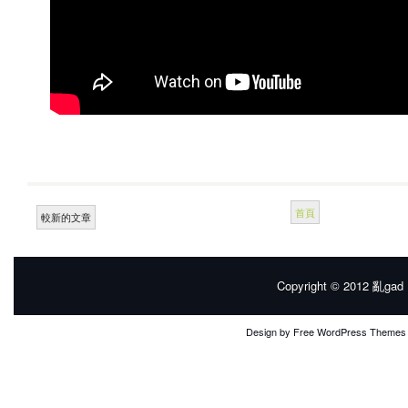
首頁
較新的文章
Copyright © 2012
亂gad |
Design by
Free WordPress Themes