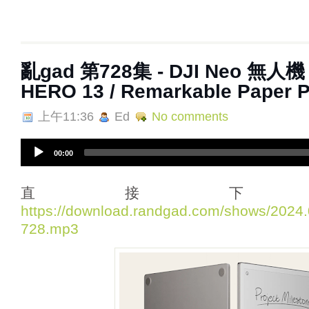
亂‌‌‌gad‌‌‌ ‌‌‌‌‌第728集 - DJI Neo 無人
HERO 13 / Remarkable Paper 
上午11:36
Ed
No comments
A
00:00
u
d
i
直接下
o
https://download.randgad.com/shows/202
P
728.mp3
l
a
y
e
r