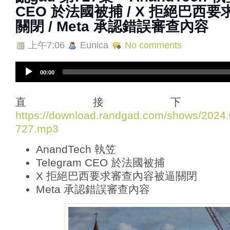
CEO 於法國被捕 / X 拒絕巴西
關閉 / Meta 承認錯誤審查內容
上午7:06
Eunica
No comments
A
00:00
u
d
i
直接下
o
https://download.randgad.com/shows/202
P
727.mp3
l
a
AnandTech 執笠
y
e
Telegram CEO 於法國被捕
r
X 拒絕巴西要求審查內容被逼關閉
Meta 承認錯誤審查內容