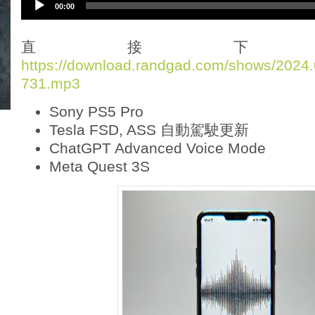
00:00
u
d
i
直接下
o
https://download.randgad.com/shows/202
P
731.mp3
l
a
Sony PS5 Pro
y
e
Tesla FSD, ASS 自動駕駛更新
r
ChatGPT Advanced Voice Mode
Meta Quest 3S