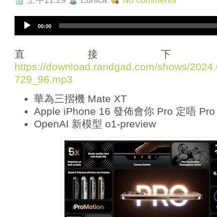
A
00:00
u
d
i
直接下
o
https://download.randgad.com/shows/202
P
729_96.mp3
l
a
華為三摺機 Mate XT
y
e
Apple iPhone 16 發佈會你 Pro 定唔 Pro
r
OpenAI 新模型 o1-preview