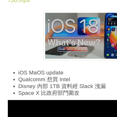
730.mp3
a
y
e
r
iOS MaOS update
Qualcomm 想買 Intel
Disney 內部 1TB 資料經 Slack 洩漏
Space X 比政府部門圍攻