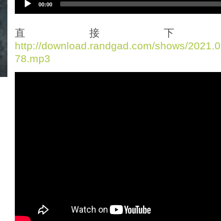
00:00
u
d
i
直接下
o
http://download.randgad.com/shows/2021
P
78.mp3
l
a
y
e
r