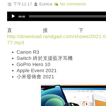
下午11:17
Eunica
No comments
A
00:00
u
d
i
直接下
o
http://download.randgad.com/shows/2021
P
77.mp3
l
a
Canon R3
y
e
Switch 終於支援藍牙耳機
r
GoPro Hero 10
Apple Event 2021
小米發佈會 2021