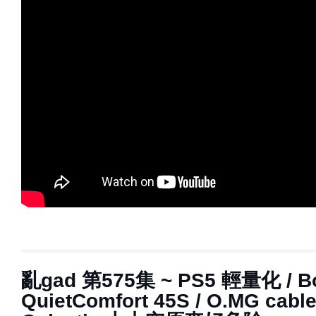
亂‌‌‌gad‌‌‌ ‌‌‌‌‌第‌‌‌575集 ~ PS5 輕量化 / 
QuietComfort 45S / O.MG cable 