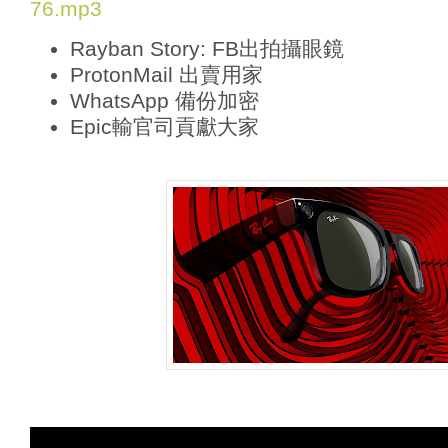
76.mp3
l
a
Rayban Story: FB出拍攝眼鏡
y
e
ProtonMail 出賣用家
r
WhatsApp 備份加密
Epic輸官司貢獻大家