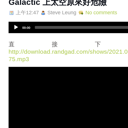
Galactic 上太空原來好危險
上午12:47
Steve Leung
No comments
A
00:00
u
d
i
直接下
o
http://download.randgad.com/shows/2021
P
75.mp3
l
a
y
e
r