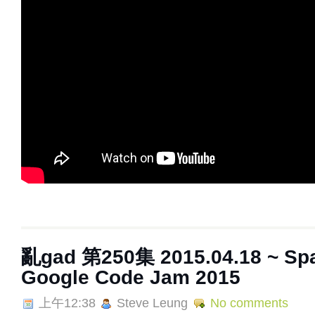
亂gad 第250集 2015.04.18 ~ Spa
Google Code Jam 2015
上午12:38
Steve Leung
No comments