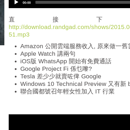
00:00
u
d
i
直接下
o
http://download.randgad.com/shows/2015
P
51.mp3
l
a
Amazon 公開雲端服務收入, 原來做一
y
e
Apple Watch 講兩句
r
iOS版 WhatsApp 開始有免費通話
Google Project Fi 係乜嚟?
Tesla 差少少就賣咗俾 Google
Windows 10 Technical Preview 又有新 b
聯合國都號召年輕女性加入 IT 行業