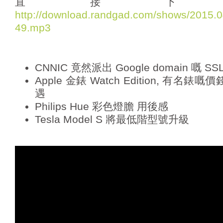
直接下
o
http://download.randgad.com/shows/2015
P
49.mp3
l
a
y
e
CNNIC 竟然派出 Google domain 嘅 SS
r
Apple 金錶 Watch Edition, 有名
遇
Philips Hue 彩色燈膽 用後感
Tesla Model S 將最低階型號升級