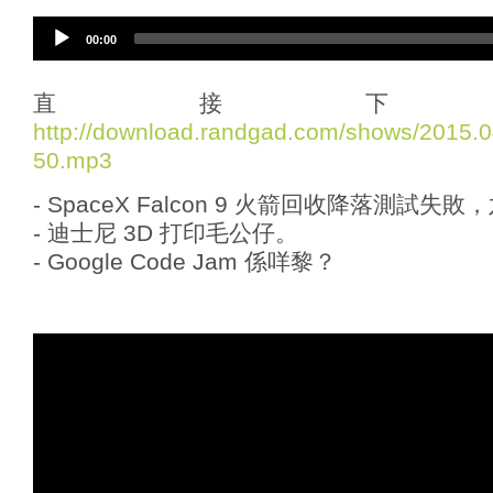
A
00:00
u
d
i
直接下
o
http://download.randgad.com/shows/2015
P
50.mp3
l
a
- SpaceX Falcon 9 火箭回收降落測試失
y
e
- 迪士尼 3D 打印毛公仔。
r
- Google Code Jam 係咩黎？