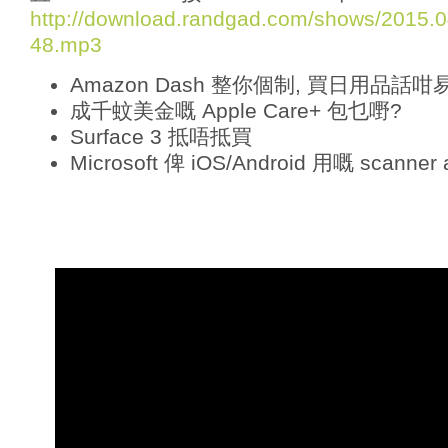
o
http://download.randgad.com/shows/2015
P
48.mp3
l
a
Amazon Dash 整你個制, 買日用品話咁
y
e
成千蚊美金嘅 Apple Care+ 包乜嘢?
r
Surface 3 抵唔抵買
Microsoft 俾 iOS/Android 用嘅 scanner 