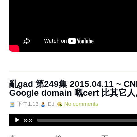
亂gad 第249集 2015.04.11 ~ C
Google domain 嘅cert 比其它人,
下午1:13
Ed
No comments
A
00:00
u
d
i