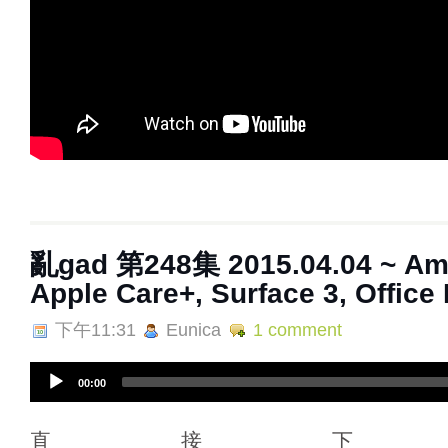
亂gad 第248集 2015.04.04 ~ Am
Apple Care+, Surface 3, Office
下午11:31
Eunica
1 comment
A
00:00
u
d
i
直接下