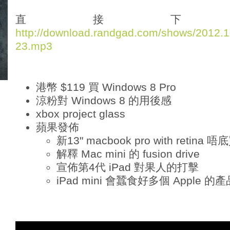
d
i
直接下
o
http://download.randgad.com/shows/2012
P
23.mp3
l
a
y
e
港幣 $119 買 Windows 8 Pro
r
涼粉對 Windows 8 的用後感
xbox project glass
蘋果發佈
新13" macbook pro with retina 唔
解釋 Mac mini 的 fusion drive
宣佈第4代 iPad 對果人的打擊
iPad mini 會蠶食好多個 Apple 