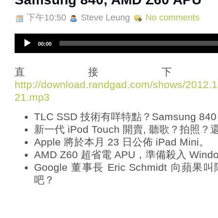
下午10:50
Steve Leung
No comments
A
00:00
u
d
i
直接下
o
http://download.randgad.com/shows/2012
P
21.mp3
l
a
TLC SSD 技術有咩特點？Samsung 84
y
e
新一代 iPod Touch 開賣, 聽歌？拍照
r
Apple 將於本月 23 日公佈 iPad Mini。
AMD Z60 超省電 APU，準備殺入 Wind
Google 董事長 Eric Schmidt 
吧？