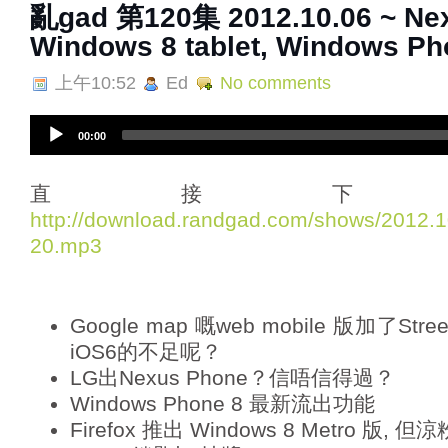
亂gad 第120集 2012.10.06 ~ N
Windows 8 tablet, Windows Ph
上午10:52
Ed
No comments
A
00:00
u
d
i
直接下
o
http://download.randgad.com/shows/2012
P
20.mp3
l
a
y
e
Google map 嘅web mobile 版加了Str
r
iOS6的不足呢？
LG出Nexus Phone？信唔信得過？
Windows Phone 8 最新流出功能
Firefox 推出 Windows 8 Metro 版, 