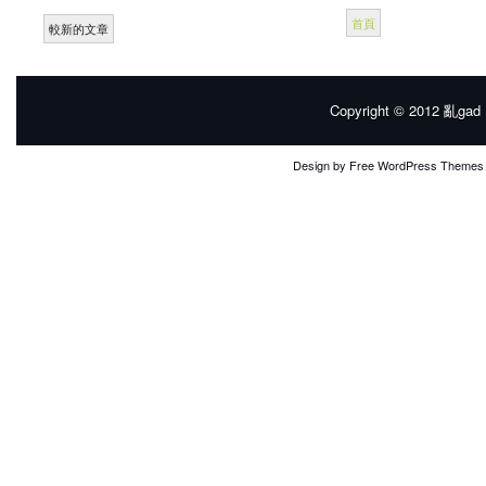
首頁
較新的文章
Copyright © 2012
亂gad |
Design by
Free WordPress Themes