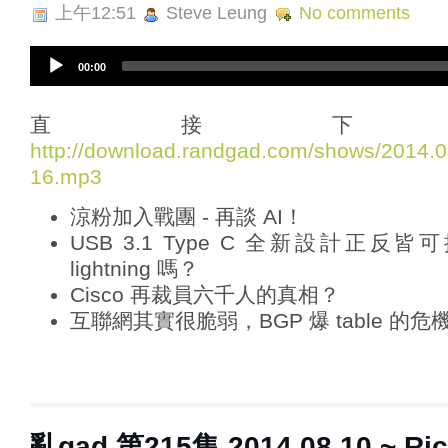
上午12:51
Steve Leung
No comments
A
00:00
u
d
i
直接下
o
http://download.randgad.com/shows/2014
P
16.mp3
l
a
涼粉加入戰團 - 再談 AI！
y
e
USB 3.1 Type C 全新設計正
r
lightning 嗎？
Cisco 再裁員六千人的真相？
互聯網其實很脆弱，BGP 爆 table 的危
亂gad 第215集 2014.08.10 ~ Rico