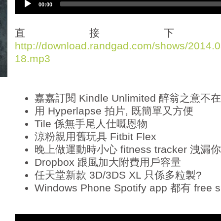
00:00
u
d
i
直接下
o
http://download.randgad.com/shows/2014
P
18.mp3
l
a
y
e
嘉嘉訂閱 Kindle Unlimited 醉翁之意不
r
用 Hyperlapse 拍片, 既簡單又方便
Tile 係無手尾人仕嘅恩物
涼粉親用舊玩具 Fitbit Flex
晚上做運動時小心 fitness tracker 洩漏
Dropbox 跟風加大附費用戶容量
任天堂新款 3D/3DS XL 只係多粒製?
Windows Phone Spotify app 都有 free s