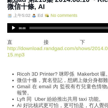
微信十條, AI
上午5:02
Ed
No comments
A
00:00
u
d
i
直接下
o
http://download.randgad.com/shows/2014
P
15.mp3
l
a
y
e
Ricoh 3D Printer? 咪即係 Makerbot 囉
r
微信十條，實名登記，想網上做分身都難
Gmail 在 email 內 監視有冇兒童
報警。
Lyft 同 Uber 紛紛推出共用 taxi 功能。
AI 好比核武更可怕，更可怕是，冇人覺