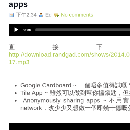
apps
下午2:34
Ed
No comments
A
00:00
u
d
i
直接下
o
http://download.randgad.com/shows/2014
P
17.mp3
l
a
y
e
Google Cardboard ~ 一個唔多值得試嘅
r
Tile App ~ 雖然可以做到幫你搵鎖匙
Anonymously sharing apps ~ 不用實名
network，改少少又想做一個即幾十億嘅