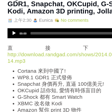
GDR1, Snapchat, OKCupid, G-
Kodi, Amazon 3D printing, Jol
上午2:30
Eunica
No comments
A
00:00
u
d
i
直接下
o
http://download.randgad.com/shows/2014
P
14.mp3
l
a
Cortana 來到中國了!
y
e
WP8.1 GDR1 正式發佈
r
Snapchat 身價再升, 直逼 100億美元!
OKCupid 話你知, 愛情有時係盲目的
G-Shock 都有 Smart Watch
XBMC 改名做 Kodi
Amazon 幫你 print 3D 物件