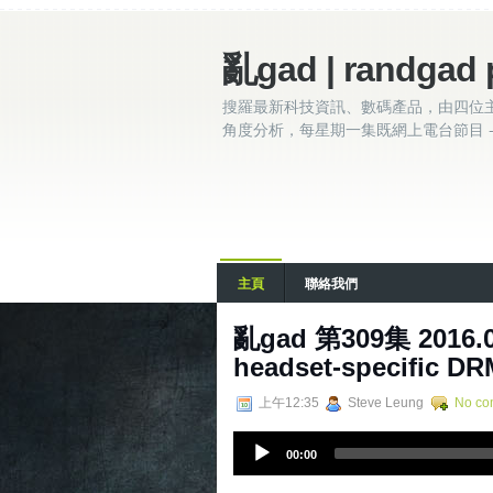
亂gad | randgad 
搜羅最新科技資訊、數碼產品，由四位
角度分析，每星期一集既網上電台節目 - 
主頁
聯絡我們
亂gad 第309集 2016.06
headset-specific DRM
上午12:35
Steve Leung
No co
A
00:00
u
d