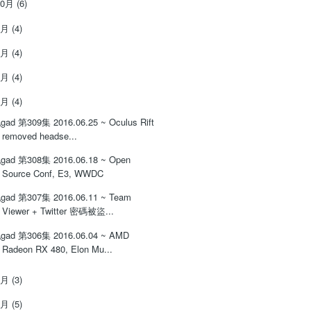
10月
(6)
9月
(4)
8月
(4)
7月
(4)
6月
(4)
gad 第309集 2016.06.25 ~ Oculus Rift
removed headse...
gad 第308集 2016.06.18 ~ Open
Source Conf, E3, WWDC
gad 第307集 2016.06.11 ~ Team
Viewer + Twitter 密碼被盜...
gad 第306集 2016.06.04 ~ AMD
Radeon RX 480, Elon Mu...
5月
(3)
4月
(5)