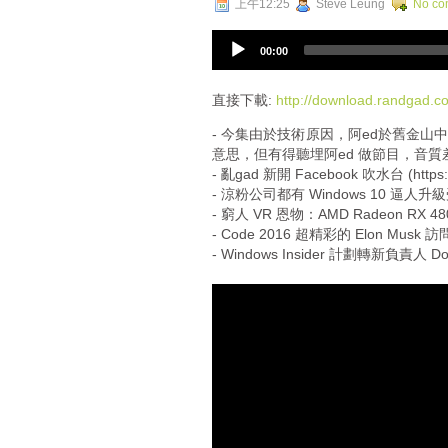
上午12:25
Steve Leung
No co
A
00:00
u
d
i
直接下載:
http://download.randgad
o
- 今集由於技術原因，阿ed於舊金山中
P
意思，但有得聽埋阿ed 做節目，音
l
- 亂gad 新開 Facebook 吹水台 (https
a
- 涼粉公司都有 Windows 10 逼人升
y
- 窮人 VR 恩物：AMD Radeon RX 48
e
- Code 2016 超精彩的 Elon Musk 訪
r
- Windows Insider 計劃轉新負責人 Don