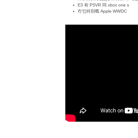
y
E3 有 PSVR 同 xbox one s
e
冇乜特別嘅 Apple WWDC
r