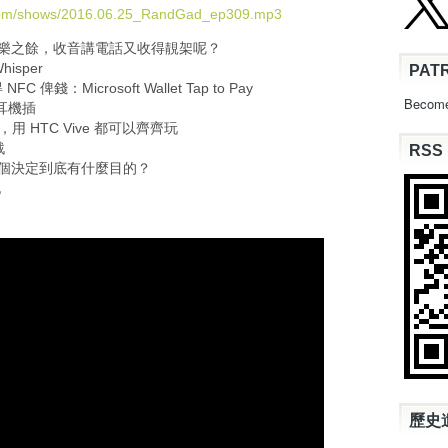
U
.com/shows/2016.06.25_RandGad_ep309.mp3
p
音樂之餘，收音講電話又收得靚架呢？
/
isper
PAT
D
 NFC 俾錢：Microsoft Wallet Tap to Pay
o
Become
m 耳機插
w
限制，用 HTC Vive 都可以齊齊玩
n
戰
RSS
A
Musk 這個決定到底有什麼目的？
r
記
r
o
w
k
e
y
s
t
o
i
n
c
歷史
r