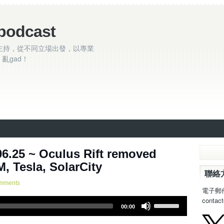
podcast
主持，從不同立場出發，以專業
亂gad！
.25 ~ Oculus Rift removed
, Tesla, SolarCity
聯絡
mments
電子郵
contac
U
00:00
s
e