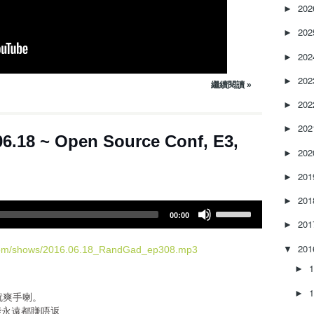
e
20
►
a
20
s
►
e
20
►
o
r
20
►
繼續閱讀 »
d
e
20
►
c
20
►
r
.18 ~ Open Source Conf, E3,
e
20
►
a
s
20
►
e
20
v
►
U
o
00:00
s
20
►
l
e
u
20
U
▼
.com/shows/2016.06.18_RandGad_ep308.mp3
m
p
►
e
/
.
D
►
要去就爽手喇。
o
n，可能永遠都賺唔返