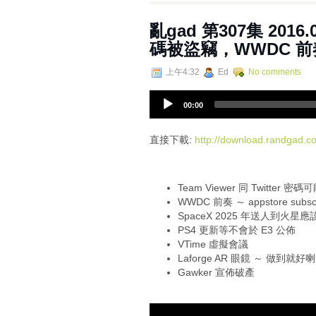
亂gad 第307集 2016.06
碼被盜竊，WWDC 前
上午4:32
Ed
No comments
A
00:00
u
d
i
直接下載:
http://download.randgad
o
P
l
Team Viewer 同 Twitter 
a
WWDC 前奏 ～ appstore subsc
y
SpaceX 2025 年送人到火星
e
PS4 更新等不會於 E3 公佈
r
VTime 虛擬會議
Laforge AR 眼鏡 ～ 做到就好
Gawker 宣佈破產