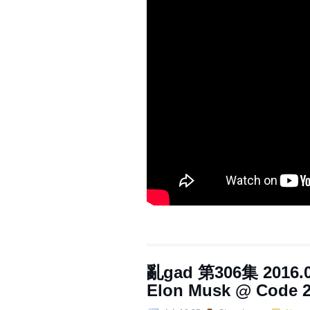
亂gad 第306集 2016.0
Elon Musk @ Code 