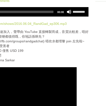
e
mments
v
U
o
00:00
s
l
e
u
U
.com/shows/2016.06.04_RandGad_ep306.mp3
m
p
e
途加入，聲帶由 YouTube 直接轉製而成，音質比較差，唔好
/
.
質差啲都值得既，你地話係咪先？
D
://fb.com/groups/randgadchat) 唔吹水都埋黎 join 左先啦~
o
級受害者
w
0 僅售 USD 199
n
問
A
a Sarkar
r
r
o
w
k
e
y
s
t
o