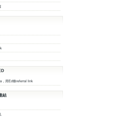
篇
ck
ED
a，用Ed條referral link
連結
氣