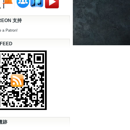
REON 支持
 a Patron!
 FEED
遺跡