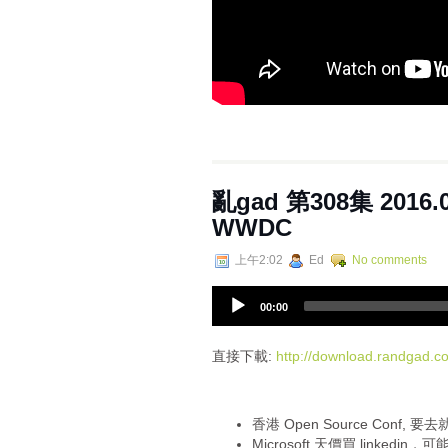
亂gad 第308集 2016.06
WWDC
上午2:02
Ed
No comments
A
00:00
u
d
i
直接下載:
http://download.randgad
o
P
l
香港 Open Source Conf, 
a
Microsoft 天價買 linkedi