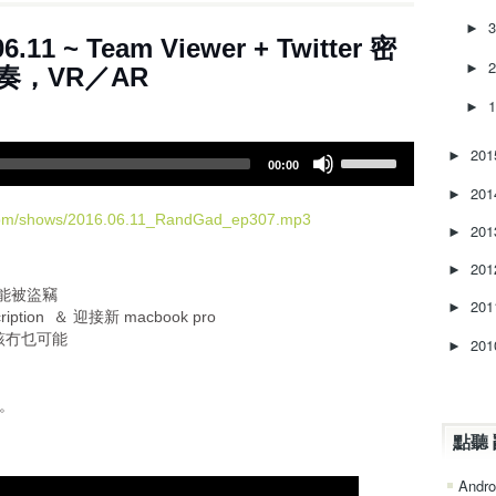
d
►
.11 ~ Team Viewer + Twitter 密
e
c
►
奏，VR／AR
r
►
e
a
U
20
s
►
00:00
s
e
20
►
e
v
U
.com/shows/2016.06.11_RandGad_ep307.mp3
o
20
►
p
l
/
u
20
►
D
m
密碼可能被盜竊
20
o
►
e
ription ＆ 迎接新 macbook pro
w
.
應該冇乜可能
20
►
n
A
r
喇。
r
o
點聽 
w
Andro
k