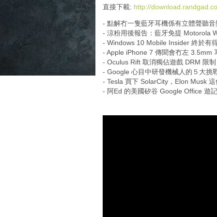
i
直接下載:
http://download.randgad
o
- 點解冇一隻藍牙耳機係有立體聲聽
P
- 涼粉用後報告：藍牙免提 Motorola Wh
l
- Windows 10 Mobile Insider 終於有得
a
- Apple iPhone 7 傳聞會冇左 3.5m
y
- Oculus Rift 取消獨佔遊戲 DRM 
e
- Google 心目中研發機械人的５大挑
r
- Tesla 買下 SolarCity，Elon 
- 阿Ed 的美國矽谷 Google Office 遊