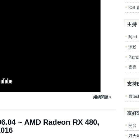
e
iOS 
y
s
t
主持
o
i
阿ed
n
涼粉
c
r
Patri
e
a
嘉嘉
s
e
o
支持
r
買tesl
d
繼續閱讀 »
e
c
友好
r
6.04 ~ AMD Radeon RX 480,
e
開台
a
2016
s
好天