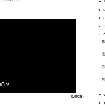
►
w
n
►
A
r
►
r
o
►
w
k
▼
e
亂
y
s
t
亂
o
i
亂
n
c
r
亂
e
a
s
►
e
繼續閱讀 »
o
►
r