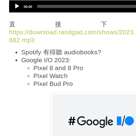
A
00:00
u
d
i
直接下
o
https://download.randgad.com/shows/202
P
682.mp3
l
a
Spotify 有得聽 audiobooks?
y
e
Google I/O 2023:
r
Pixel 8 and 8 Pro
Pixel Watch
Pixel Bud Pro