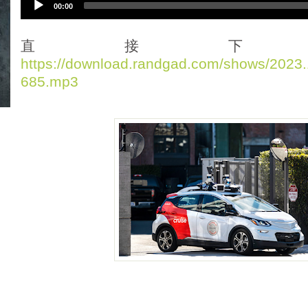
00:00
u
d
i
直接下
o
https://download.randgad.com/shows/202
P
685.mp3
l
a
y
e
r