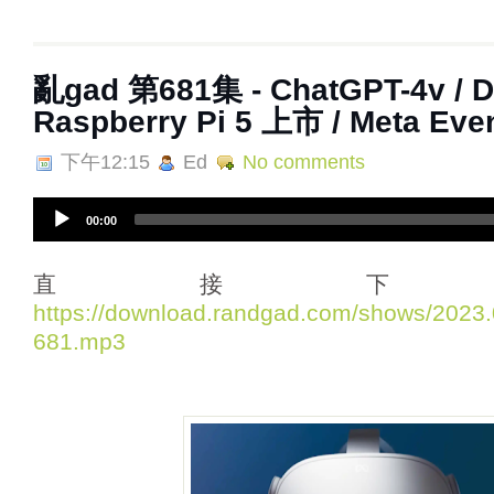
亂‌‌‌gad‌‌‌ ‌‌‌‌‌第‌‌‌681集 - ChatGPT-4v 
Raspberry Pi 5 上市 / Meta Eve
下午12:15
Ed
No comments
A
00:00
u
d
i
直接下
o
https://download.randgad.com/shows/202
P
681.mp3
l
a
y
e
r