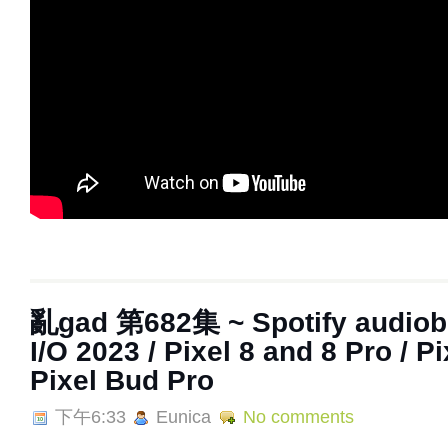
亂‌‌‌gad‌‌‌ ‌‌‌‌‌第‌‌‌682集 ~ Spotify au
I/O 2023 / Pixel 8 and 8 Pro / P
Pixel Bud Pro
下午6:33
Eunica
No comments