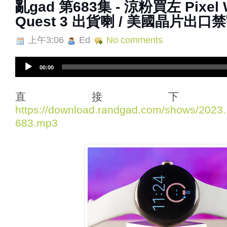
亂‌‌‌gad‌‌‌ ‌‌‌‌‌第‌‌‌683集 - 涼粉買左 Pix
Quest 3 出貨喇 / 美國晶片出
上午3:06
Ed
No comments
A
00:00
u
d
i
直接下
o
https://download.randgad.com/shows/202
P
683.mp3
l
a
y
e
r