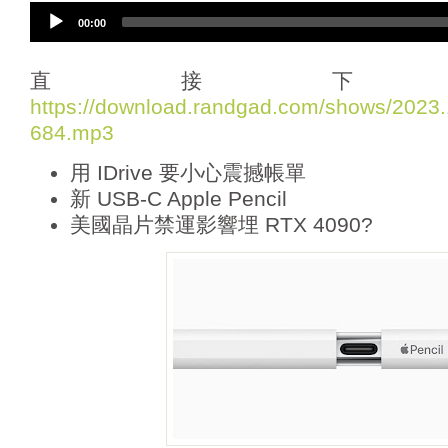
A
00:00
u
d
i
直接下
o
https://download.randgad.com/shows/202
P
684.mp3
l
a
用 IDrive 要小心震撼帳單
y
e
新 USB-C Apple Pencil
r
美國晶片禁運影響埋 RTX 4090?