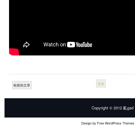
首頁
較新的文章
Copyright © 2012
亂gad |
Design by
Free WordPress Themes