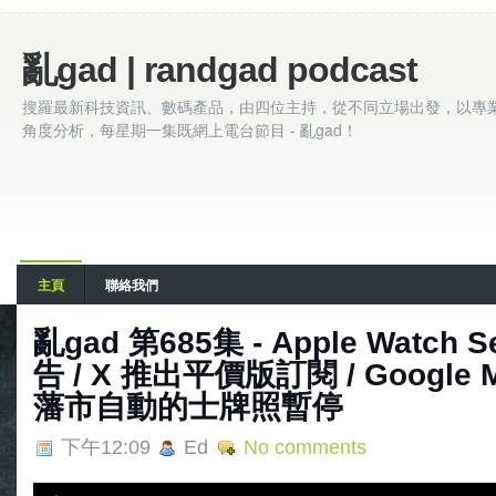
亂gad | randgad podcast
搜羅最新科技資訊、數碼產品，由四位主持，從不同立場出發，以專
角度分析，每星期一集既網上電台節目 - 亂gad！
主頁
聯絡我們
亂‌‌‌gad‌‌‌ ‌‌‌‌‌第‌‌‌685集 - Apple Wa
告 / X 推出平價版訂閱 / Google 
藩市自動的士牌照暫停
下午12:09
Ed
No comments
A