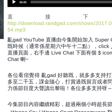
00:00
u
d
i
直接下
o
http://download.randgad.com/shows/2017
P
54.mp3
l
a
亂gad YouTube 直播由今集開始加入 Super
y
e
既時候（通常係星期六中午十二點），click 入去 
r
直播頁面，右手邊 Live Chat 下面有個 $ ic
Chat 喇~
各位看倌覺得 亂gad 好聽既，就多多支持
多至二千五，課金隨心，打賞過既留言或者
力係節目度大聲讀出黎啦！各位多多支持呀
今集節目內容繼續精彩，超過兩個小時超長