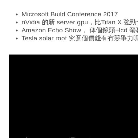
y
e
Microsoft Build Conference 2017
r
nVidia 的新 server gpu，比Titan X 
Amazon Echo Show， 俾個鏡頭+lcd 螢
Tesla solar roof 究竟個價錢有冇競爭力