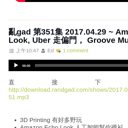
亂gad 第351集 2017.04.29 ~ Am
Look, Uber 走偏門， Groove Mu
上午10:47
Ed
1 comment
A
00:00
u
d
i
直接下
o
http://download.randgad.com/shows/2017
P
51.mp3
l
a
y
e
3D Printing 有好多野玩
r
Amazon Echo Look 人工智能幫你襯衫