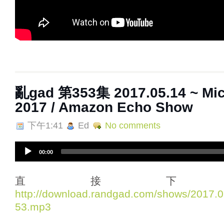
亂gad 第353集 2017.05.14 ~ Micr
2017 / Amazon Echo Show
下午1:41
Ed
No comments
A
00:00
u
d
i
直接下
o
http://download.randgad.com/shows/2017
P
53.mp3
l
a