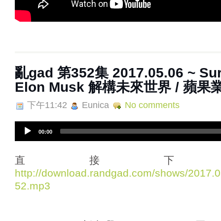
亂gad 第352集 2017.05.06 ~ Surf
Elon Musk 解構未來世界 / 蘋
下午11:42
Eunica
No comments
A
00:00
u
d
i
直接下
o
http://download.randgad.com/shows/2017
P
52.mp3
l
a
y
e