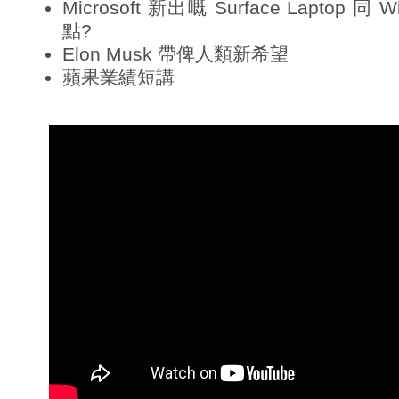
Microsoft 新出嘅 Surface Laptop 同 
r
點?
Elon Musk 帶俾人類新希望
蘋果業績短講