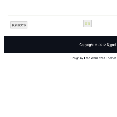
首頁
較新的文章
Copyright © 2012
亂gad |
Design by
Free WordPress Themes