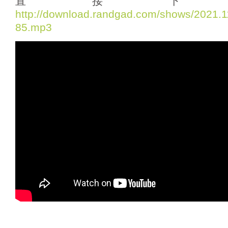
直接下
o
http://download.randgad.com/shows/2021
P
85.mp3
l
a
y
e
r