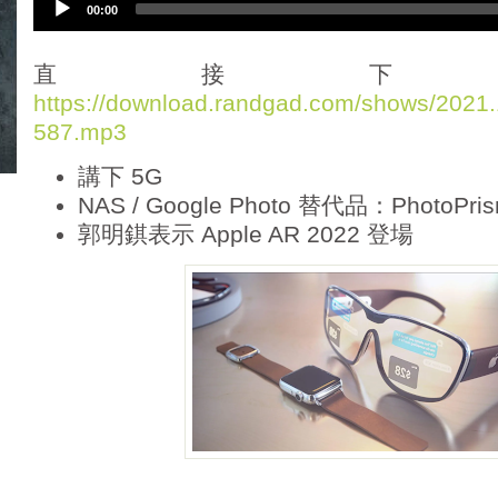
00:00
u
d
i
直接下
o
https://download.randgad.com/shows/202
P
587.mp3
l
a
講下 5G
y
e
NAS / Google Photo 替代品：PhotoPri
r
郭明錤表示 Apple AR 2022 登場