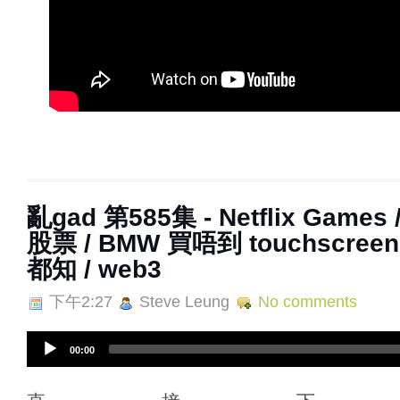
亂‌‌‌gad‌‌‌ ‌‌‌‌‌第‌‌‌585集 - Netflix Ga
股票 / BMW 買唔到 touchscree
都知 / web3
下午2:27
Steve Leung
No comments
A
00:00
u
d
i