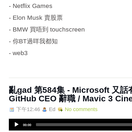
- Netflix Games
- Elon Musk 賣股票
- BMW 買唔到 touchscreen
- 你BT過咩我都知
- web3
亂‌‌‌gad‌‌‌ ‌‌‌‌‌第‌‌‌584集 - Microsoft
GitHub CEO 辭職 / Mavic 3 Cin
下午12:46
Ed
No comments
A
00:00
u