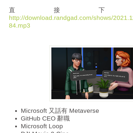
d
i
直接下
o
http://download.randgad.com/shows/2021
P
84.mp3
l
a
y
e
r
Microsoft 又話有 Metaverse
GitHub CEO 辭職
Microsoft Loop