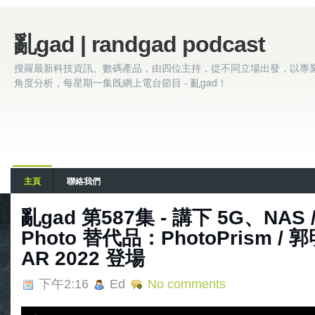
亂gad | randgad podcast
搜羅最新科技資訊、數碼產品，由四位主持，從不同立場出發，以專
角度分析，每星期一集既網上電台節目 - 亂gad！
主頁
聯絡我們
亂‌‌‌gad‌‌‌ ‌‌‌‌‌第‌‌‌587集 - 講下 5G、NA
Photo 替代品：PhotoPrism / 
AR 2022 登場
下午2:16
Ed
No comments
A