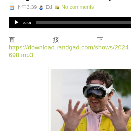
下午3:39
Ed
No comments
A
00:00
u
d
i
直接下
o
https://download.randgad.com/shows/202
P
698.mp3
l
a
y
e
r