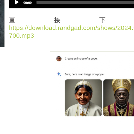
00:00
u
d
i
直接下
o
https://download.randgad.com/shows/202
P
700.mp3
l
a
y
e
r