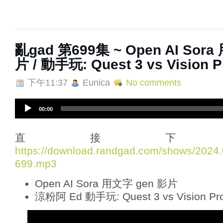
亂‌‌‌gad‌‌‌ ‌‌‌‌‌第‌‌‌699集 ~ Open AI
片 / 動手玩: Quest 3 vs Vision P
下午11:37
Eunica
No comments
A
00:00
u
d
i
直接下
o
https://download.randgad.com/shows/202
P
699.mp3
l
a
Open AI Sora 用文字 gen 影片
y
e
涼粉阿 Ed 動手玩: Quest 3 vs Vision Pr
r