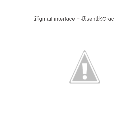
新gmail interface + 我sent比Ora