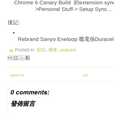
Chrome 6 Canary Build 的extension s
>Personal Stuff-> Setup Sy
後記:
Rebrand Sanyo Eneloop 嘅電係Duracell
Posted in:
節目
,
播客
,
podcast
較新的文章
首頁
0 comments:
發佈留言