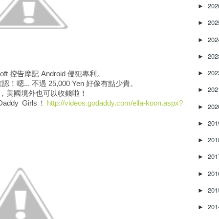
20
►
20
►
20
►
20
►
20
soft 控告摩記 Android 侵犯專利。
►
確認！嗯... 不過 25,000 Yen 好像有點少貴。
20
►
大發神威，美國境外也可以收錢啦！
dy Girls！
http://videos.godaddy.com/ella-koon.aspx?
20
►
20
►
20
►
20
►
20
►
20
►
20
►