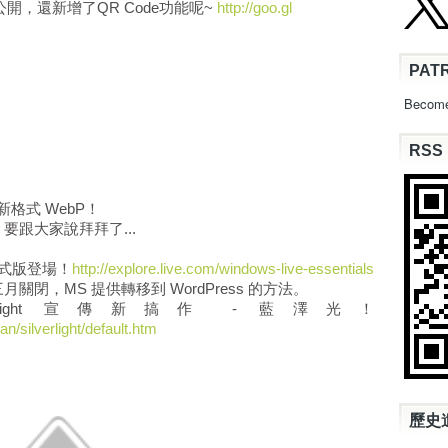
g 終於公開，還新增了QR Code功能呢~ 
http://goo.gl
PAT
Become
RSS
全新格式 WebP！
ks 要跟大家說拜拜了...
：
11 正式版登場！
http://explore.live.com/windows-live-essentials
下年三月關閉，MS 提供轉移到 WordPress 的方法。
erlight 宣傳新搞作 - 藍澤光！
n/silverlight/default.htm
歷史