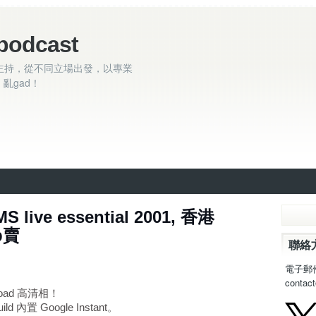
podcast
主持，從不同立場出發，以專業
亂gad！
S live essential 2001, 香港
pp賣
聯絡
電子郵
contac
load 高清相！
ild 內置 Google Instant。