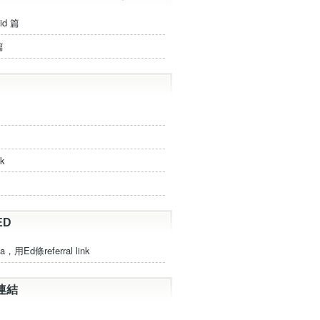
id 篇
篇
ck
ED
a，用Ed條referral link
連結