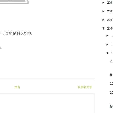
20
►
20
►
20
►
20
▼
錯字，真的是叫 XX 啦。
►
►
▼
2
亂
2
首頁
較舊的文章
2
修