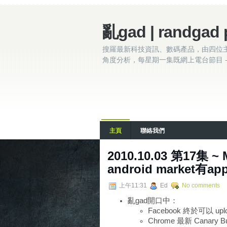
亂gad | randgad 
搜羅最新科技資訊、數碼產品，由四位
角度分析，每星期一集既網上電台節目 - 
主頁
聯絡我們
2010.10.03 第17集 ~ M
android market有a
上午11:31
Ed
No comments
亂gad開口中：
Facebook 終於可以 up
Chrome 最新 Canary Bu