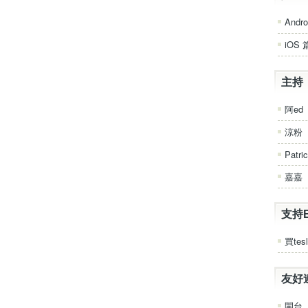
Andro
iOS 
主持
阿ed
涼粉
Patri
嘉嘉
支持
買tesl
友好
開台