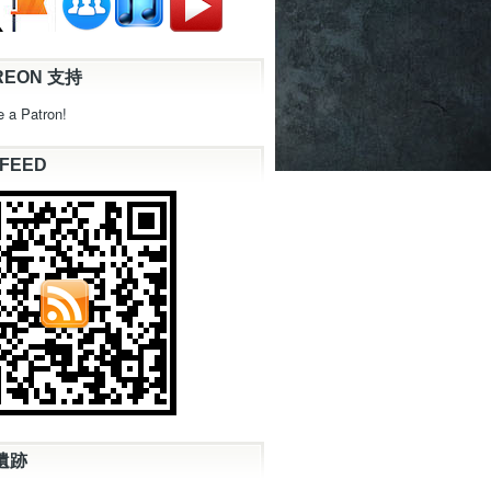
REON 支持
 a Patron!
 FEED
遺跡