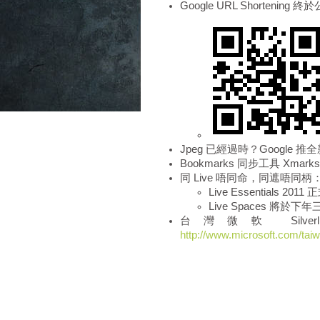
Google URL Shortenin
Jpeg 已經過時？Google 推
Bookmarks 同步工具 Xmar
同 Live 唔同命，同遮唔同柄
Live Essentials 20
Live Spaces 將於
台灣微軟 Silv
http://www.microsoft.com/taiwa