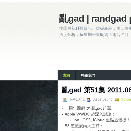
亂gad | randgad 
搜羅最新科技資訊、數碼產品，由四位
角度分析，每星期一集既網上電台節目 - 
主頁
聯絡我們
亂gad 第51集 2011.0
下午10:41
Steve Leung
No co
- 一周年回顧 之 亂gad起源。
- Apple WWDC 超深入討論：
‧Lion, iOS5, iCloud 重點逐個捉！
- E3 遊戲展兩大主打：