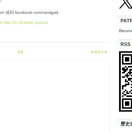
身！
或到 facebook.com/randgad。
PAT
OS
,
Mac OS
,
Nintendo
,
podcast
Become
RSS
首頁
較舊的文章
歷史