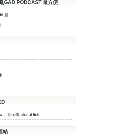
亂GAD PODCAST 最方便
id 篇
篇
ck
ED
a，用Ed條referral link
連結