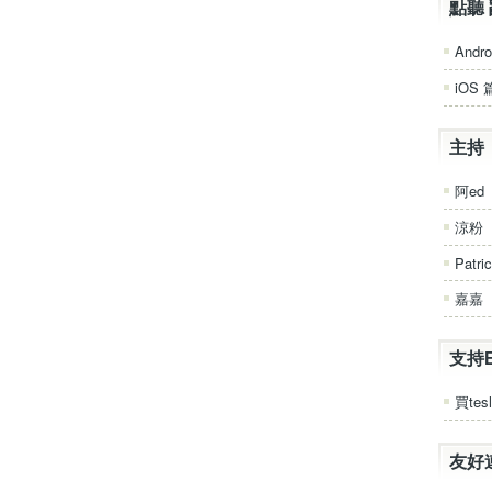
點聽 
Andro
iOS 
主持
阿ed
涼粉
Patri
嘉嘉
支持
買tesl
友好