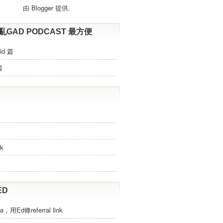
由
Blogger
提供.
亂GAD PODCAST 最方便
id 篇
篇
ck
ED
a，用Ed條referral link