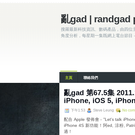
亂gad | randgad 
搜羅最新科技資訊、數碼產品，由四位
角度分析，每星期一集既網上電台節目 - 
主頁
聯絡我們
亂gad 第67.5集 2011.1
iPhone, iOS 5, iPho
下午1:53
Steve Leung
No com
配合 Apple 發佈會 - "Let's ta
iPhone 4S 新功能！阿ed, 涼粉, 
過！