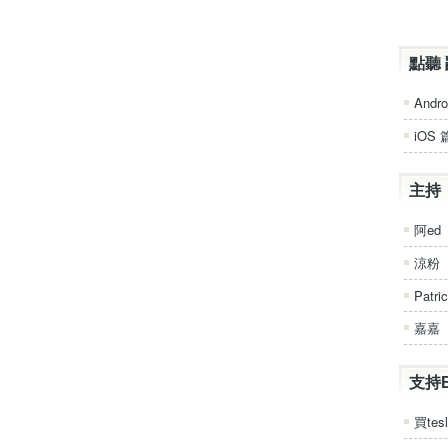
點聽 
Andro
iOS 
主持
阿ed
涼粉
Patri
嘉嘉
支持
買tesl