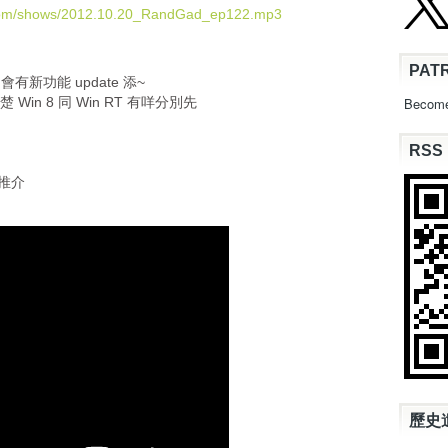
U
.com/shows/2012.10.20_RandGad_ep122.mp3
p
/
PAT
D
會有新功能 update 添~
o
楚 Win 8 同 Win RT 有咩分別先
Become
w
n
RSS
A
r
 推介
r
o
w
k
e
y
s
t
o
i
n
c
歷史
r