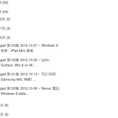
13
(52)
12
(54)
12月
(5)
11月
(4)
10月
(4)
gad 第123集 2012.10.27 ~ Windows 8
有售，iPad Mini 發佈
gad 第122集 2012.10.20 ~ Lytro,
Surface, Win 8 vs W...
gad 第121集 2012.10.13 ~ TLC SSD,
Samsung 840, AMD ...
gad 第120集 2012.10.06 ~ Nexus 電話,
Windows 8 table...
9月
(6)
8月
(4)