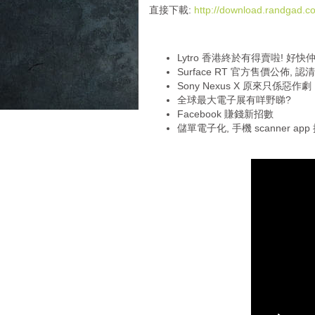
i
直接下載:
http://download.randgad
o
P
l
Lytro 香港終於有得賣啦! 好快仲
a
Surface RT 官方售價公佈, 認清
y
Sony Nexus X 原來只係惡作劇
e
全球最大電子展有咩野睇?
r
Facebook 賺錢新招數
儲單電子化, 手機 scanner app