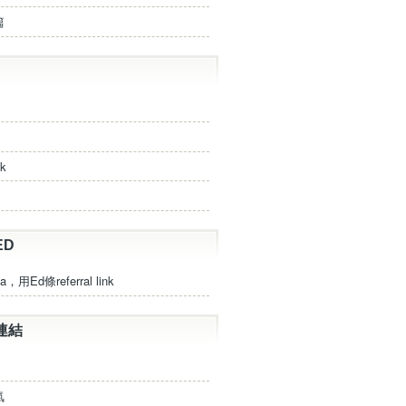
篇
ck
ED
a，用Ed條referral link
連結
氣