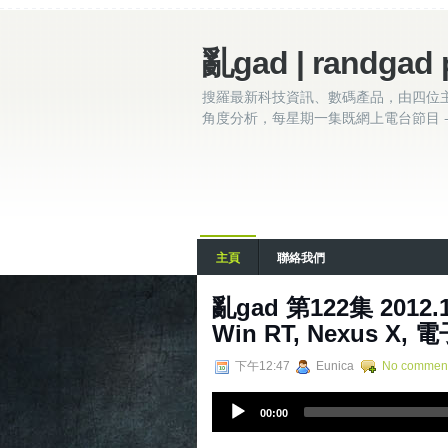
亂gad | randgad 
搜羅最新科技資訊、數碼產品，由四位
角度分析，每星期一集既網上電台節目 - 
主頁
聯絡我們
亂gad 第122集 2012.10.
Win RT, Nexus X, 
下午12:47
Eunica
No commen
A
00:00
u
d