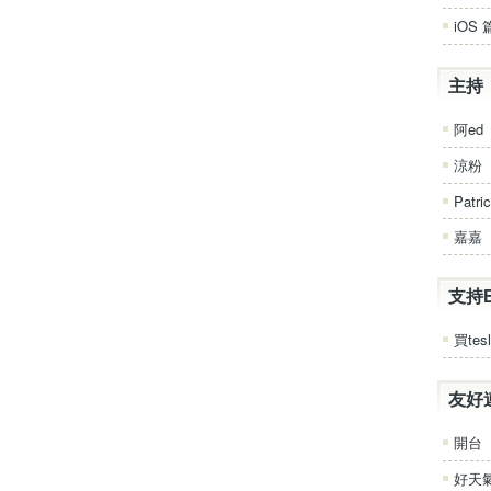
iOS 
主持
阿ed
涼粉
Patri
嘉嘉
支持
買tesl
友好
開台
好天