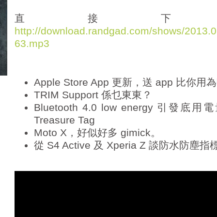
d
i
直接下
o
http://download.randgad.com/shows/2013
P
63.mp3
l
a
y
e
Apple Store App 更新，送 app 比
r
TRIM Support 係乜東東？
Bluetooth 4.0 low energy 引發底用
Treasure Tag
Moto X，好似好多 gimick。
從 S4 Active 及 Xperia Z 談防水防塵指