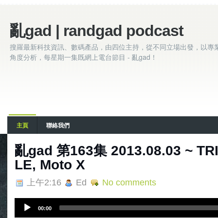
亂gad | randgad podcast
搜羅最新科技資訊、數碼產品，由四位主持，從不同立場出發，以專
角度分析，每星期一集既網上電台節目 - 亂gad！
主頁
聯絡我們
亂gad 第163集 2013.08.03 ~ TRI
LE, Moto X
上午2:16
Ed
No comments
A
00:00
u