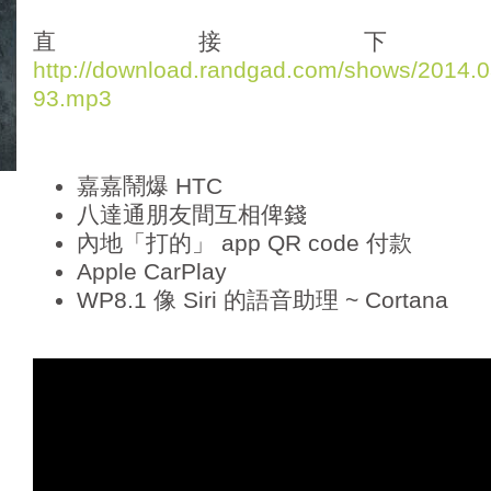
d
i
直接下
o
http://download.randgad.com/shows/2014
P
93.mp3
l
a
y
e
嘉嘉鬧爆 HTC
r
八達通朋友間互相俾錢
內地「打的」 app QR code 付款
Apple CarPlay
WP8.1 像 Siri 的語音助理 ~ Cortana