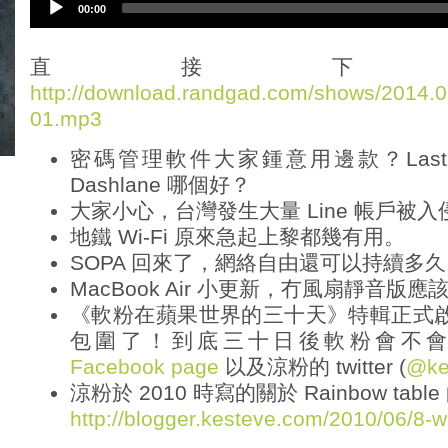
00:00
u
d
i
直接下
o
http://download.randgad.com/shows/2014
P
01.mp3
l
a
密碼管理軟件大家鍾意用邊款？LastPass 
y
e
Dashlane 哪個好？
r
大家小心，台灣發生大量 Line 帳戶被
地鐵 Wi-Fi 原來急起上黎都幾有用。
SOPA 回來了，網絡自由還可以持續多
MacBook Air 小更新，冇風扇靜音版
《軟粉在蘋果世界的三十天》特輯正式啟動！
包圍了！到底三十日後軟粉會不
Facebook page
以及涼粉的 twitter (
@ke
涼粉於 2010 時寫的關於 Rainbow tabl
http://blogger.kesteve.com/2010/06/8-