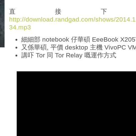
d
i
直接下
o
http://download.randgad.com/shows/2014
P
34.mp3
l
a
細細部 notebook 仔華碩 EeeBook X205
y
e
又係華碩, 平價 desktop 主機 VivoPC V
r
講吓 Tor 同 Tor Relay 嘅運作方式