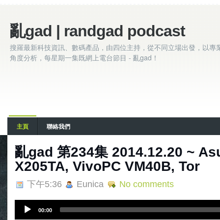
亂gad | randgad podcast
搜羅最新科技資訊、數碼產品，由四位主持，從不同立場出發，以專
角度分析，每星期一集既網上電台節目 - 亂gad！
主頁
聯絡我們
亂gad 第234集 2014.12.20 ~ As
X205TA, VivoPC VM40B, Tor
下午5:36
Eunica
No comments
A
00:00
u