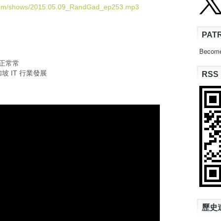
U
.com/shows/2015.05.09_RandGad_ep253.mp3
p
/
PAT
D
o
Become
w
正正常常
n
坡 IT 行業發展
RSS
A
r
r
o
w
k
e
y
s
t
o
i
n
c
歷史
r