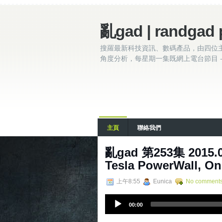
亂gad | randgad 
搜羅最新科技資訊、數碼產品，由四位
角度分析，每星期一集既網上電台節目 - 
主頁
聯絡我們
亂gad 第253集 2015.05.
Tesla PowerWall, O
上午8:55
Eunica
No comment
A
00:00
u
d