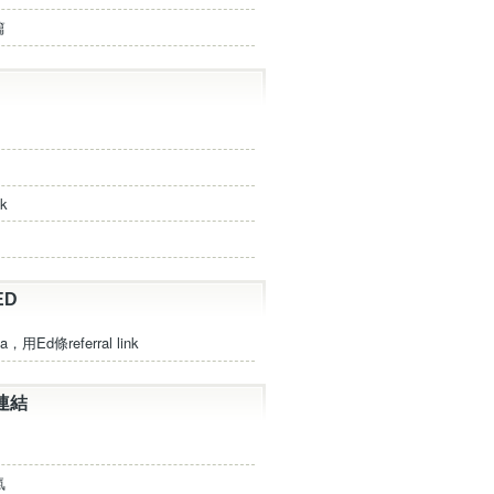
篇
ck
ED
a，用Ed條referral link
連結
氣