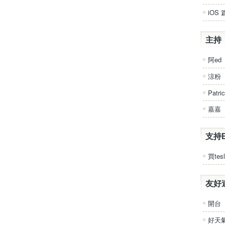
iOS 
主持
阿ed
涼粉
Patri
嘉嘉
支持
買tesl
友好
開台
好天