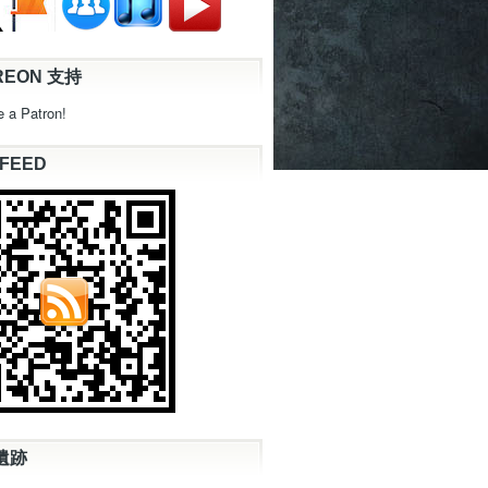
REON 支持
 a Patron!
 FEED
遺跡