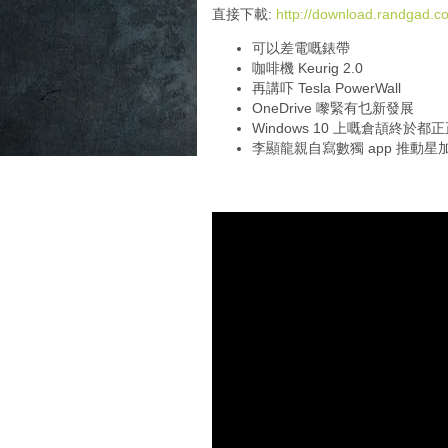
i
直接下載:
http://download.randgad
o
可以差電嘅錶帶
P
咖啡機 Keurig 2.0
l
再講吓 Tesla PowerWall
a
OneDrive 嚟緊有乜新發展
y
Windows 10 上嘅倉頡終於都
e
李顯龍親自寫數獨 app 推動星加
r