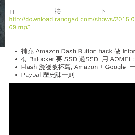
d
i
直接下
o
http://download.randgad.com/shows/2015
P
69.mp3
l
a
y
e
補充 Amazon Dash Button hack 做 Inter
r
有 Bitlocker 要 SSD 過SSD, 用 AOMEI
Flash 漫漫被杯葛, Amazon + Google
Paypal 歷史課一則