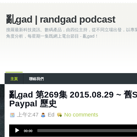
亂gad | randgad podcast
搜羅最新科技資訊、數碼產品，由四位主持，從不同立場出發，以專
角度分析，每星期一集既網上電台節目 - 亂gad！
主頁
聯絡我們
亂gad 第269集 2015.08.29 ~ 
Paypal 歷史
上午2:47
Ed
No comments
A
00:00
u