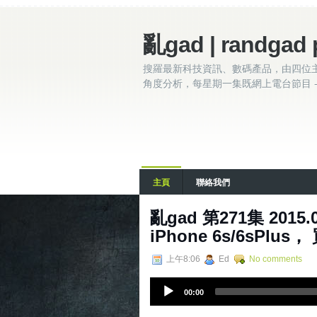
亂gad | randgad 
搜羅最新科技資訊、數碼產品，由四位
角度分析，每星期一集既網上電台節目 - 
主頁
聯絡我們
亂gad 第271集 2015.09
iPhone 6s/6sPlus，
上午8:06
Ed
No comments
A
00:00
u
d