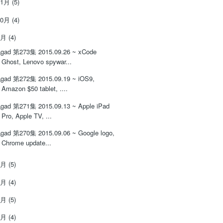
11月
(5)
10月
(4)
9月
(4)
gad 第273集 2015.09.26 ~ xCode
Ghost, Lenovo spywar...
gad 第272集 2015.09.19 ~ iOS9,
Amazon $50 tablet, ....
gad 第271集 2015.09.13 ~ Apple iPad
Pro, Apple TV, ...
gad 第270集 2015.09.06 ~ Google logo,
Chrome update...
8月
(5)
7月
(4)
6月
(5)
5月
(4)