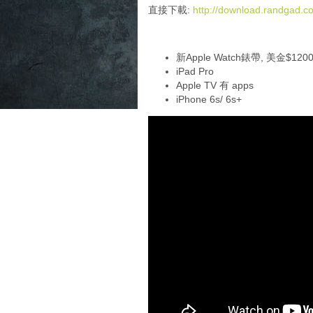
i
直接下載:
http://download.randgad
o
P
l
新Apple Watch錶帶, 美金$12
a
iPad Pro
y
Apple TV 有 apps
e
iPhone 6s/ 6s+
r