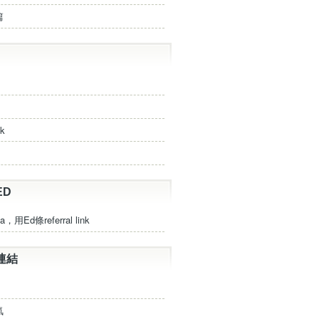
篇
ck
ED
a，用Ed條referral link
連結
氣