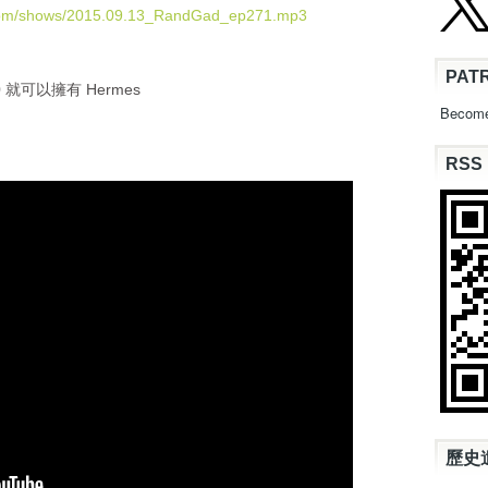
U
.com/shows/2015.09.13_RandGad_ep271.mp3
p
/
PAT
D
00 就可以擁有 Hermes
o
Become
w
n
RSS
A
r
r
o
w
k
e
y
s
t
o
i
n
c
歷史
r