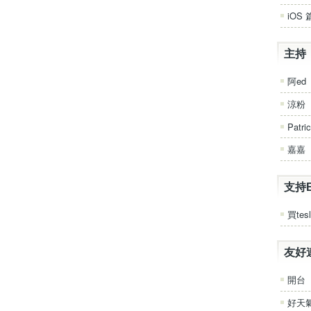
iOS 
主持
阿ed
涼粉
Patri
嘉嘉
支持
買tesl
友好
開台
好天