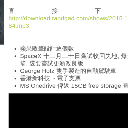
d
i
直接下
o
http://download.randgad.com/shows/2015
P
84.mp3
l
a
y
e
蘋果敗筆設計逐個數
r
SpaceX 十二月二十日嘗試收回失地,
箭, 還要嘗試更新改良版
George Hotz 隻手製造的自動駕駛車
香港新科技 ~ 電子支票
MS Onedrive 俾返 15GB free storage