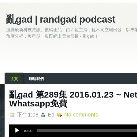
亂gad | randgad podcast
搜羅最新科技資訊、數碼產品，由四位主持，從不同立場出發，以專
角度分析，每星期一集既網上電台節目 - 亂gad！
主頁
聯絡我們
亂gad 第289集 2016.01.23 ~ Net
Whatsapp免費
下午1:08
Ed
No comments
A
00:00
u