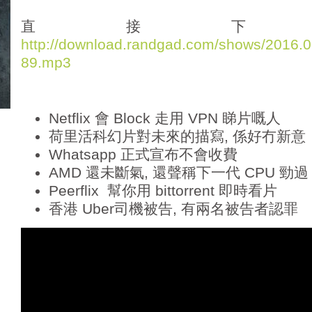
d
i
直接下
o
http://download.randgad.com/shows/2016
P
89.mp3
l
a
y
e
Netflix 會 Block 走用 VPN 睇片嘅人
r
荷里活科幻片對未來的描寫, 係好冇新意
Whatsapp 正式宣布不會收費
AMD 還未斷氣, 還聲稱下一代 CPU 勁過 S
Peerflix 幫你用 bittorrent 即時看片
香港 Uber司機被告, 有兩名被告者認罪