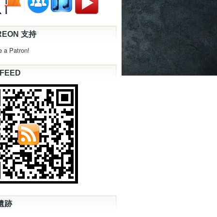
REON 支持
 a Patron!
 FEED
遺跡