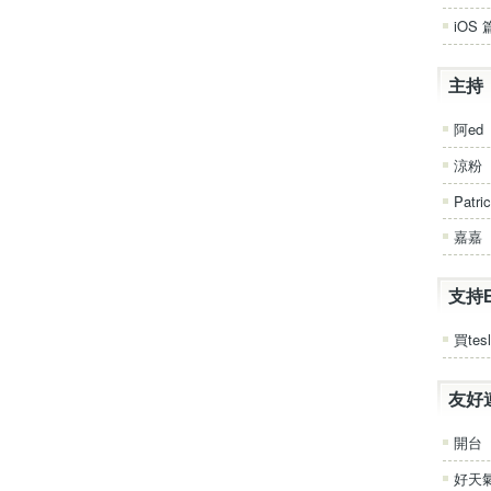
iOS 
主持
阿ed
涼粉
Patri
嘉嘉
支持
買tesl
友好
開台
好天