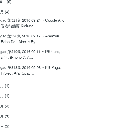
10月
(6)
9月
(4)
gad 第321集 2016.09.24 ~ Google Allo,
香港街舖賣 Kicksta...
gad 第320集 2016.09.17 ~ Amazon
Echo Dot, Mobile Ey...
gad 第319集 2016.09.11 ~ PS4 pro,
slim, iPhone 7, A...
gad 第318集 2016.09.03 ~ FB Page,
Project Ara, Spac...
8月
(4)
7月
(4)
6月
(4)
5月
(3)
4月
(5)