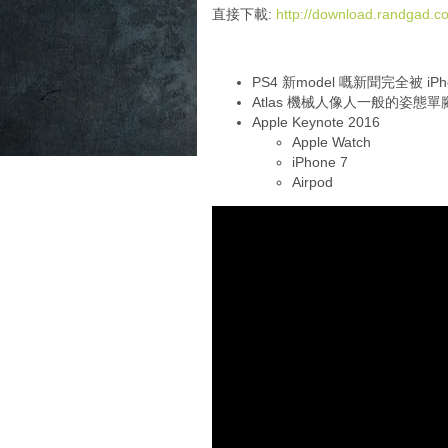
i
直接下載:
http://download.randgad
o
P
l
PS4 新model 嘅新聞完全被 iP
a
Atlas 機械人像人一般的姿態單腳
y
Apple Keynote 2016
e
Apple Watch
r
iPhone 7
Airpod