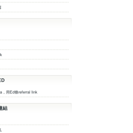
篇
ck
ED
a，用Ed條referral link
連結
氣