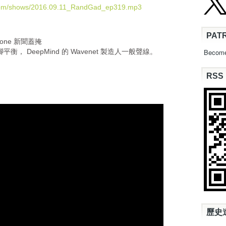
U
.com/shows/2016.09.11_RandGad_ep319.mp3
p
/
PAT
D
hone 新聞蓋掩
o
平衡， DeepMind 的 Wavenet 製造人一般聲線。
Become
w
n
RSS
A
r
r
o
w
k
e
y
s
t
o
i
n
c
歷史
r