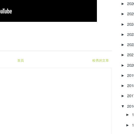
e
20
►
a
20
s
►
e
20
►
o
r
20
►
d
e
20
►
c
20
►
r
首頁
較舊的文章
e
20
►
a
s
20
►
e
20
v
►
o
20
►
l
u
20
▼
m
►
e
.
►