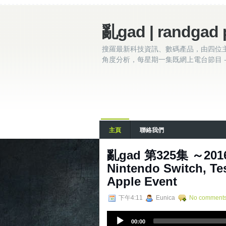
亂gad | randgad 
搜羅最新科技資訊、數碼產品，由四位
角度分析，每星期一集既網上電台節目 - 
主頁
聯絡我們
亂gad 第325集 ～2016.
Nintendo Switch, Te
Apple Event
下午4:11
Eunica
No comment
A
00:00
u