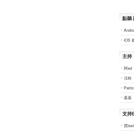
點聽 
Andro
iOS 
主持
阿ed
涼粉
Patri
嘉嘉
支持
買tesl