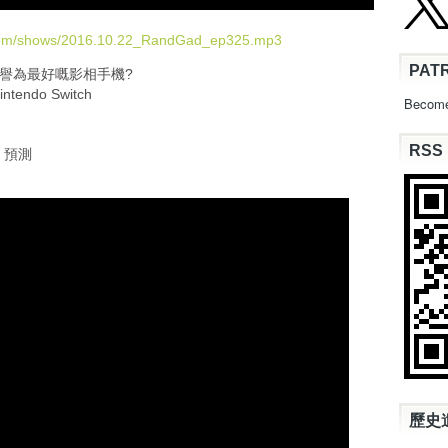
e
U
.com/shows/2016.10.22_RandGad_ep325.mp3
p
PAT
點解會被譽為最好嘅影相手機?
/
ndo Switch
D
Become
o
w
RSS
nt 預測
n
A
r
r
o
w
k
e
y
s
t
o
i
n
歷史
c