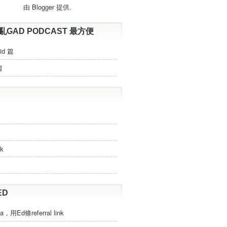
由
Blogger
提供.
亂GAD PODCAST 最方便
id 篇
篇
ck
ED
a，用Ed條referral link