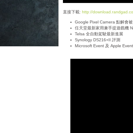
d
i
直接下載:
http://download.randgad
o
Google Pixel Camera 
P
任天堂最新家用兼手提遊戲機 Ninte
l
Telsa 全自動駕駛最新進展
a
Synology DS216+II 評測
y
Microsoft Event 及 Apple Eve
e
r