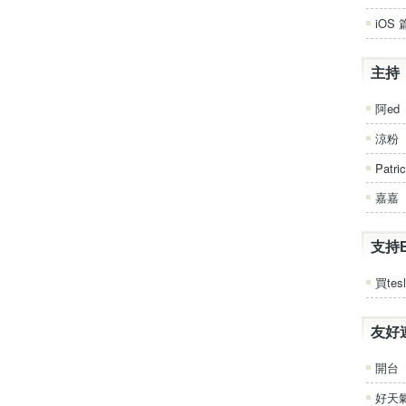
iOS 
主持
阿ed
涼粉
Patri
嘉嘉
支持
買tesl
友好
開台
好天