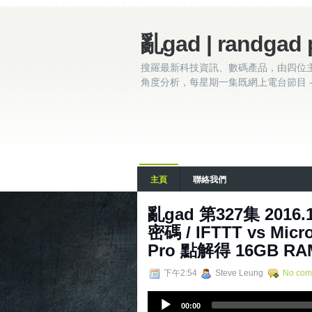
亂gad | randgad 
搜羅最新科技資訊、數碼產品，由四位
角度分析，每星期一集既網上電台節目 - 
主頁
聯絡我們
亂gad 第327集 2016.
密碼 / IFTTT vs Mic
Pro 點解得 16GB RA
下午2:54
Steve Leung
No com
A
00:00
u