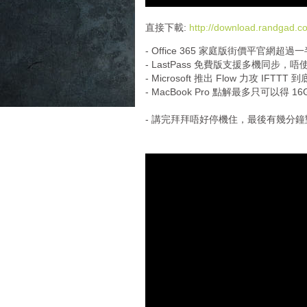
d
i
直接下載:
http://download.randgad
o
- Office 365 家庭版街價平官網超過一
P
- LastPass 免費版支援多機同步
l
- Microsoft 推出 Flow 力攻 IFT
a
- MacBook Pro 點解最多只可以得
y
e
- 講完拜拜唔好停機住，最後有幾分鐘對 Mi
r