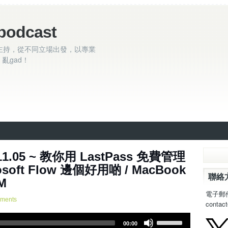
podcast
主持，從不同立場出發，以專業
亂gad！
11.05 ~ 教你用 LastPass 免費管理
rosoft Flow 邊個好用啲 / MacBook
聯絡
M
電子郵
ments
contac
U
00:00
s