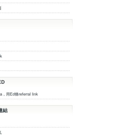
篇
ck
ED
a，用Ed條referral link
連結
氣