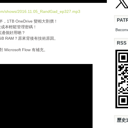
e
U
.com/shows/2016.11.05_RandGad_ep327.mp3
p
PAT
半，1TB OneDrive 變相大割價！
/
，唔使成本輕鬆管理密碼！
D
Become
TT 到底邊個好用啲？
o
 16GB RAM？原來背後有技術原因。
w
RSS
n
crosoft Flow 有補充。
A
r
r
o
w
k
e
y
s
t
o
i
n
歷史
c