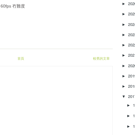
e
20
►
 60fps 冇難度
a
20
s
►
e
20
►
o
r
20
►
d
e
20
►
c
20
►
r
首頁
較舊的文章
e
20
►
a
s
20
►
e
20
v
►
o
20
▼
l
u
►
m
►
e
.
►