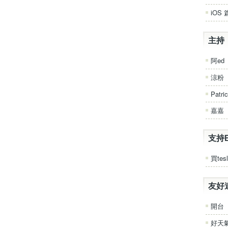
iOS 
主持
阿ed
涼粉
Patri
嘉嘉
支持
買tesl
友好
開台
好天