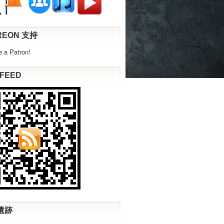
REON 支持
 a Patron!
 FEED
遺跡