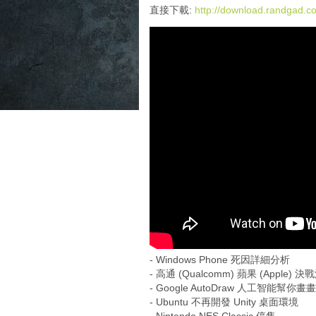
i
直接下載:
http://download.randgad
o
P
l
a
y
e
r
- Windows Phone 死因詳細分析
- 高通 (Qualcomm) 蘋果 (Apple) 
- Google AutoDraw 人工智能幫你畫畫
- Ubuntu 不再開發 Unity 桌面環境