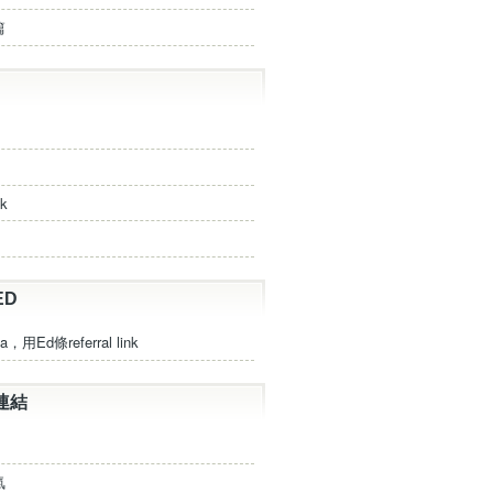
篇
ck
ED
a，用Ed條referral link
連結
氣