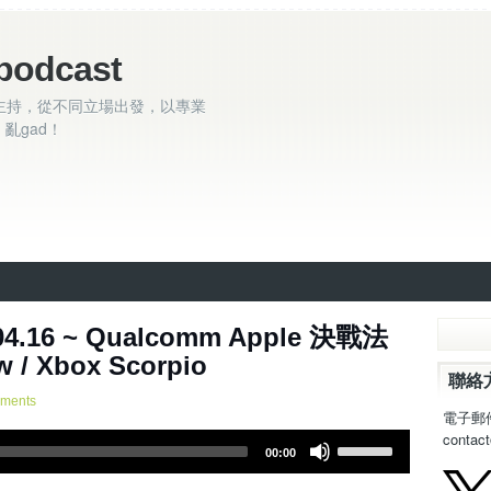
podcast
主持，從不同立場出發，以專業
亂gad！
04.16 ~ Qualcomm Apple 決戰法
w / Xbox Scorpio
聯絡
ments
電子郵
contac
U
00:00
s
e