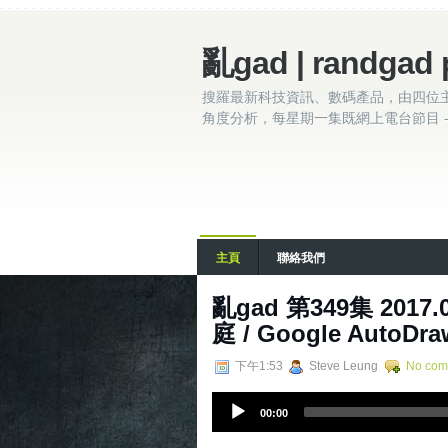
亂gad | randgad 
搜羅最新科技資訊、數碼產品，由四位
角度分析，每星期一集既網上電台節目 - 
主頁
聯絡我們
亂gad 第349集 2017.
庭 / Google AutoDra
下午1:53
Steve Leung
No com
A
00:00
u
d