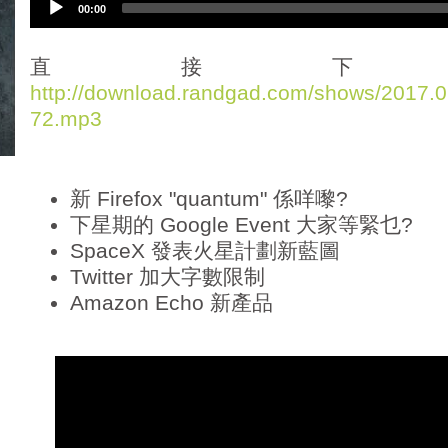
00:00
u
d
i
直接下
o
http://download.randgad.com/shows/2017
P
72.mp3
l
a
y
e
新 Firefox "quantum" 係咩嚟?
r
下星期的 Google Event 大家等緊乜?
SpaceX 發表火星計劃新藍圖
Twitter 加大字數限制
Amazon Echo 新產品