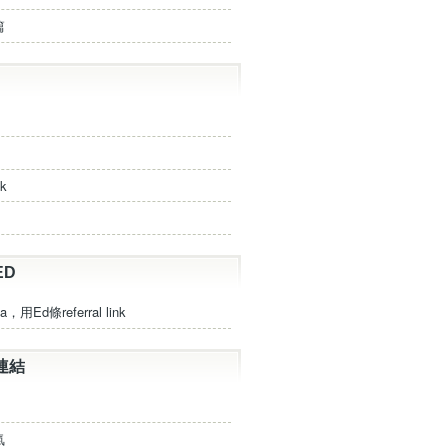
篇
ck
ED
a，用Ed條referral link
連結
氣