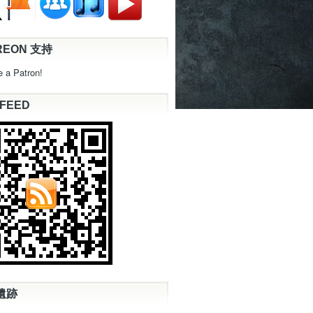
REON 支持
 a Patron!
 FEED
遺跡