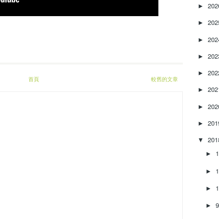
e
20
►
a
20
s
►
e
20
►
o
r
20
►
d
e
20
►
首頁
較舊的文章
c
20
►
r
e
20
►
a
s
20
►
e
20
v
▼
o
►
l
u
►
m
e
►
.
►