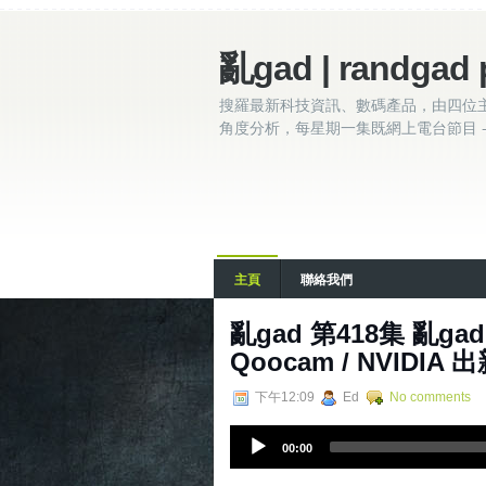
亂gad | randgad 
搜羅最新科技資訊、數碼產品，由四位
角度分析，每星期一集既網上電台節目 - 
主頁
聯絡我們
亂gad 第418集 亂gad
Qoocam / NVIDIA 出
下午12:09
Ed
No comments
A
00:00
u
d