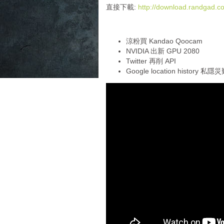
i
直接下載:
http://download.randgad
o
P
l
涼粉買 Kandao Qoocam
a
NVIDIA 出新 GPU 2080
y
Twitter 再削 API
e
Google location history 私隱
r