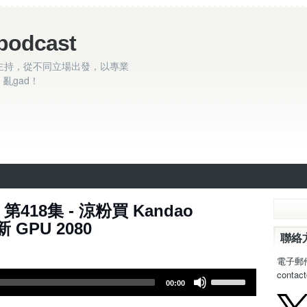
podcast
主持，從不同立場出發，以專業
亂gad！
 第418集 - 涼粉買 Kandao
新 GPU 2080
聯絡
電子郵
contac
U
00:00
s
e