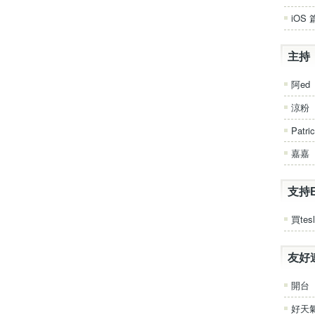
iOS 
主持
阿ed
涼粉
Patri
嘉嘉
支持
買tesl
友好
開台
好天