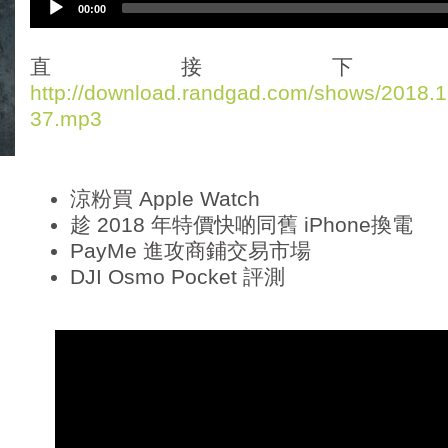
00:00
u
d
i
直接下
o
http://download.randgad.com/shows/2018
P
37.mp3
l
a
y
e
涼粉買 Apple Watch
r
趁 2018 年特價快啲同舊 iPhone換電
PayMe 進攻商鋪交易市場
DJI Osmo Pocket 評測