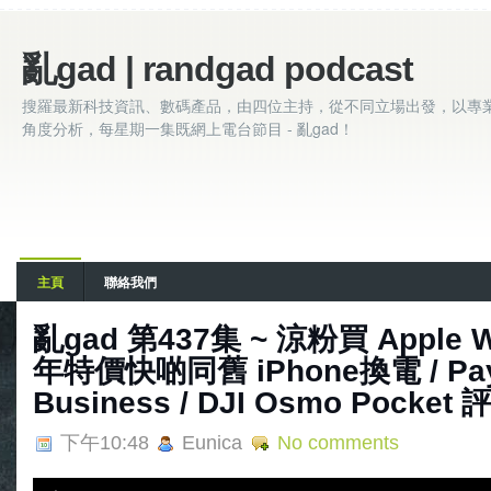
亂gad | randgad podcast
搜羅最新科技資訊、數碼產品，由四位主持，從不同立場出發，以專
角度分析，每星期一集既網上電台節目 - 亂gad！
主頁
聯絡我們
亂gad 第437集 ~ 涼粉買 Apple Wa
年特價快啲同舊 iPhone換電 / Pay
Business / DJI Osmo Pocket 
下午10:48
Eunica
No comments
A